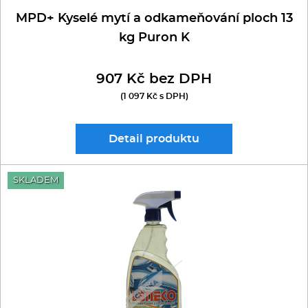
MPD+ Kyselé mytí a odkameňování ploch 13
kg Puron K
907 Kč bez DPH
(1 097 Kč s DPH)
Detail
produktu
SKLADEM