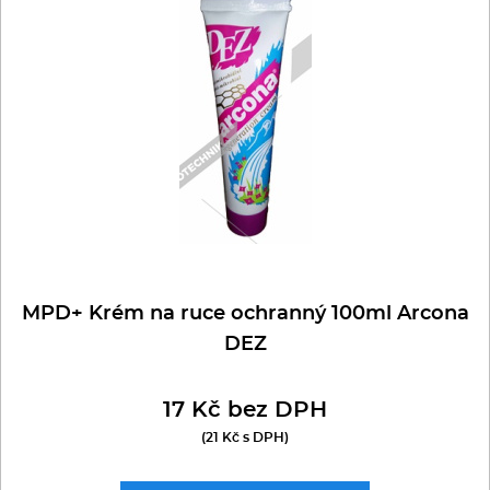
Multifunkce - speciály
Vařiče a výrobníky těstovin
Nástroje
Vodní lázně
Nerez
Ostatní
MPD+ Krém na ruce ochranný 100ml Arcona
DEZ
BAZAR
17 Kč bez DPH
(21 Kč s DPH)