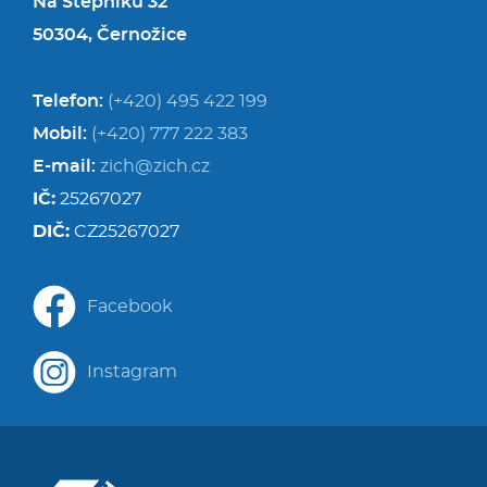
Na Štěpníku 32
50304, Černožice
Telefon:
(+420) 495 422 199
Mobil:
(+420) 777 222 383
E-mail:
zich@zich.cz
IČ:
25267027
DIČ:
CZ25267027
Facebook
Instagram