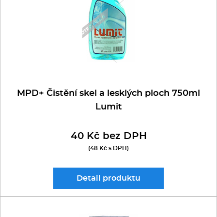
OSTATNÍ
Kávovary
WINTERHALTER
AUTOMATICKÉ
Řeznické stroje
OSTATNÍ
RUČNÍ
Konvektomaty/Pece
REVERZNÍ OSMÓZA
Sporáky
FILTRY BRITA
MPD+ Čistění skel a lesklých ploch 750ml
Lumit
Kotle
40 Kč bez DPH
Stolní zařízení
(48 Kč s DPH)
Myčky
Detail
produktu
Transport, výdej a regen.