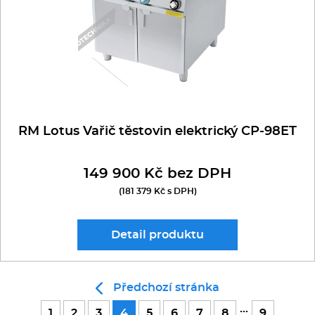
RM Lotus Vařič těstovin elektrický CP-98ET
149 900 Kč bez DPH
(181 379 Kč s DPH)
Detail
produktu
Předchozí stránka
...
1
2
3
4
5
6
7
8
9