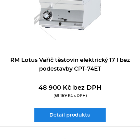
Kávovary
Řeznické stroje
Konvektomaty/Pece
Sporáky
RM Lotus Vařič těstovin elektrický 17 l bez
podestavby CPT-74ET
Kotle
48 900 Kč bez DPH
Stolní zařízení
(59 169 Kč s DPH)
Myčky
Detail
produktu
Transport, výdej a regen.