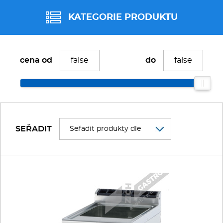
Fritézy
KATEGORIE PRODUKTU
Pánve
Vařiče a výrobníky těstovin
cena od
do
Gastronádoby
Vařiče těstovin ALBA
PIZZA technologie
Vařiče těstovin FAGOR
Grilovací desky - Grily
SEŘADIT
Prostředky-Změkčovače
Vařiče těstovin REDFOX
Chlazení
Vařiče těstovin RM GASTRO
Roboty
VÝROBNÍKY TĚSTOVIN