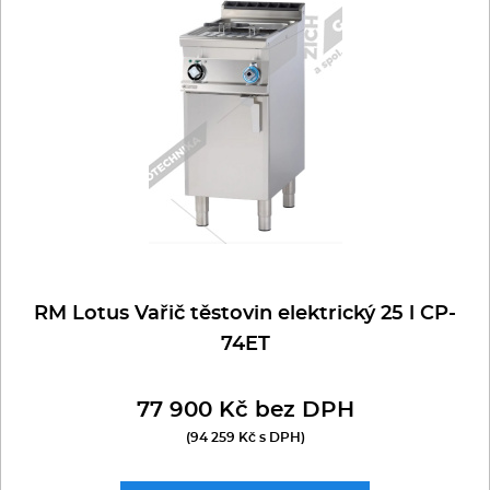
Multifunkce - speciály
Vařiče a výrobníky těstovin
Nástroje
Vodní lázně
Nerez
Ostatní
RM Lotus Vařič těstovin elektrický 25 l CP-
74ET
BAZAR
77 900 Kč bez DPH
(94 259 Kč s DPH)