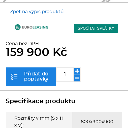
Kávovary
Zpět na výpis produktů
Řeznické stroje
Konvektomaty/Pece
Cena bez DPH
159 900 Kč
Sporáky
Kotle
Přidat do
poptávky
Stolní zařízení
Myčky
Specifikace produktu
Transport, výdej a regen.
Rozměry v mm (Š x H
800x900x900
x V):