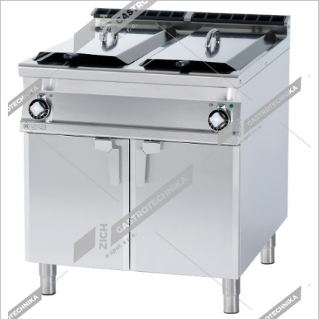
Fritézy
Pánve
Gastronádoby
PIZZA technologie
Grilovací desky - Grily
Prostředky-Změkčovače
Chlazení
Roboty