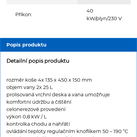
Multifunkce - speciály
40
Příkon:
Vařiče a výrobníky těstovin
kW/plyn/230 V
Nástroje
Popis produktu
Vodní lázně
Detailní popis produktu
Nerez
rozměr koše 4x 135 x 450 x 150 mm
Ostatní
objem vany 2x 25 L
prolisovaná vrchní deska a vana umožňuje
BAZAR
komfortní údržbu a čištění
celonerezové provedení
výkon 0,8 kW / L
kontrolka chodu a nahřátí
ovládání teploty regulačním knoflíkem 50 – 190 °C