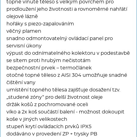
topné vinuté těleso s velkým povrchem pro
prodloužení jeho životnosti a rovnoměrné nahřátí
olejové lázně
hořáky s piezo-zapalováním
věčný plamen
snadno odmontovatelný ovládací panel pro
servisní úkony
výpust do odnímatelného kolektoru v podestavbě
se sítem proti hrubým nečistotám
bezpečnostní prvek – termočlánek
otočné topné těleso z AISI 304 umožňuje snadné
čištění vany
umístění topného tělesa zajišťuje dosažení tzv.
„studené zóny“ pro delší životnost oleje
držák košů z pochromované oceli
víko a 2x koš součástí balení - možnost dokoupit
koše v jiných velikostech
stupeň krytí ovládacích prvků IPX5
dodáváno v provedení ZP + trysky PB