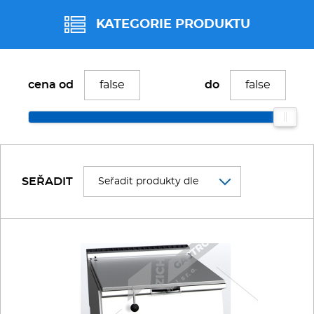
Fritézy
KATEGORIE PRODUKTU
Pánve
FAGOR
cena od
do
Gastronádoby
ALBA
PIZZA technologie
FAGOR
Grilovací desky - Grily
SEŘADIT
Prostředky-Změkčovače
GASZTROMETÁL
Chlazení
KOGAST
Roboty
REDFOX