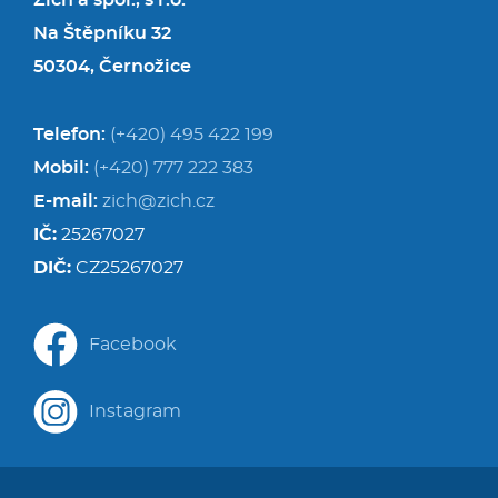
Zich a spol., s r.o.
Na Štěpníku 32
50304, Černožice
Telefon:
(+420) 495 422 199
Mobil:
(+420) 777 222 383
E-mail:
zich@zich.cz
IČ:
25267027
DIČ:
CZ25267027
Facebook
Instagram