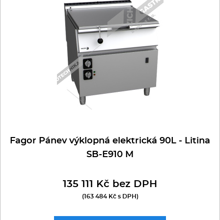
Multifunkce - speciály
Vařiče a výrobníky těstovin
Nástroje
Vodní lázně
Nerez
Ostatní
Fagor Pánev výklopná elektrická 90L - Litina
SB-E910 M
BAZAR
135 111 Kč bez DPH
(163 484 Kč s DPH)