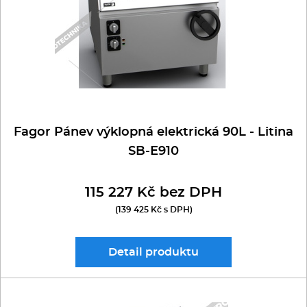
Kávovary
RM GASTRO
Řeznické stroje
Konvektomaty/Pece
Sporáky
Fagor Pánev výklopná elektrická 90L - Litina
SB-E910
Kotle
115 227 Kč bez DPH
Stolní zařízení
(139 425 Kč s DPH)
Myčky
Detail
produktu
Transport, výdej a regen.