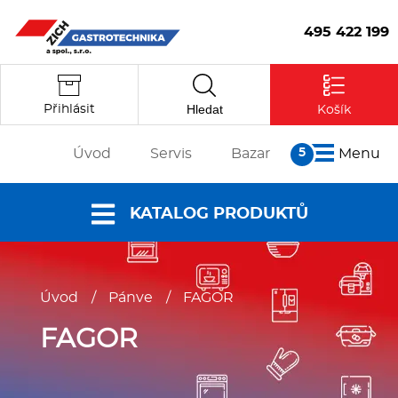
495 422 199
Hledat
Přihlásit
Košík
Úvod
Servis
Bazar
Menu
O nás
KATALOG PRODUKTŮ
Články
Reference
Nabídky a
Partneři
Úvod
/
Pánve
/
FAGOR
katalogy
Kontakt
Vstoupit
Dokumenty ke
FAGOR
stažení