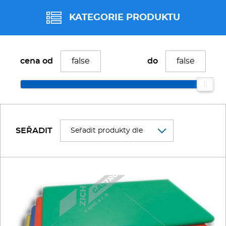
Fritézy
KATEGORIE PRODUKTU
Pánve
DESKY a ŠPALKY
cena od
do
Gastronádoby
BARMANSKÉ POTŘEBY
PIZZA technologie
BUFET
Grilovací desky - Grily
SEŘADIT
Prostředky-Změkčovače
CUKRÁŘSKÉ POTŘEBY
Chlazení
HRNCE A PÁNVE
Roboty
KUCHYŇSKÉ NÁČINÍ