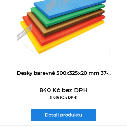
Multifunkce - speciály
Vařiče a výrobníky těstovin
Nástroje
Vodní lázně
Nerez
Desky barevné 500x325x20 mm 37-..
Ostatní
840 Kč bez DPH
BAZAR
(1 016 Kč s DPH)
Detail
produktu