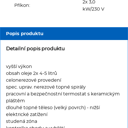
Multifunkce - speciály
2x 3,0
Příkon:
kW/230 V
Vařiče a výrobníky těstovin
Nástroje
Popis produktu
Vodní lázně
Detailní popis produktu
Nerez
vyšší výkon
obsah oleje 2x 4-5 litrů
Ostatní
celonerezové provedení
spec. uprav. nerezové topné spirály
BAZAR
pracovní a bezpečnostní termostat s keramickým
pláštěm
dlouhé topné těleso (velký povrch) - nižší
elektrické zatížení
studená zóna