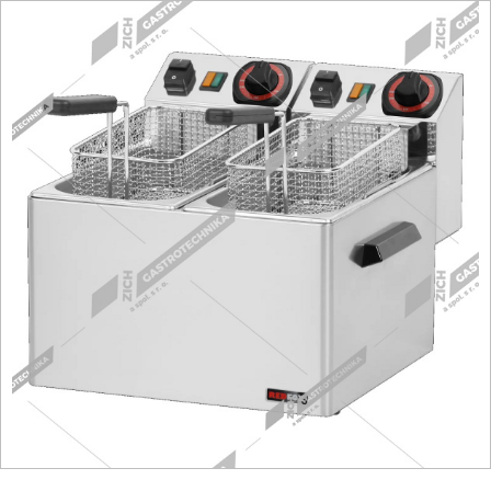
Fritézy
Pánve
Gastronádoby
PIZZA technologie
Grilovací desky - Grily
Prostředky-Změkčovače
Chlazení
Roboty