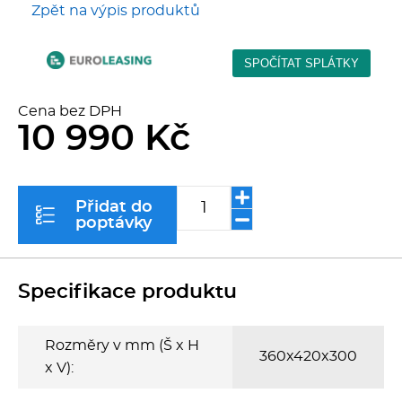
Zpět na výpis produktů
Kávovary
Řeznické stroje
Cena bez DPH
Konvektomaty/Pece
10 990 Kč
Sporáky
Přidat do
Kotle
poptávky
Stolní zařízení
Specifikace produktu
Myčky
Rozměry v mm (Š x H
Transport, výdej a regen.
360x420x300
x V):