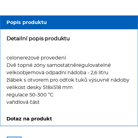
Multifunkce - speciály
Vařiče a výrobníky těstovin
Popis produktu
Nástroje
Detailní popis produktu
Vodní lázně
celonerezové provedení
Dvě topné zóny samostatněregulovatelné
Nerez
velkoobjemová odpadní nádoba - 2,6 litru
žlábek s otvorem pro odtok tuků výsuvné nádoby
Ostatní
velikost desky 518x518 mm
regulace 50-300 °C
BAZAR
vařidlová část
Dotaz na produkt