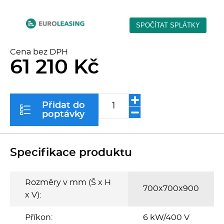
Kávovary
Řeznické stroje
Cena bez DPH
61 210 Kč
Konvektomaty/Pece
Sporáky
Přidat do
poptávky
Kotle
Stolní zařízení
Specifikace produktu
Myčky
Rozměry v mm (Š x H
700x700x900
x V):
Transport, výdej a regen.
Příkon:
6 kW/400 V