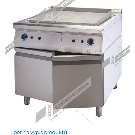
Fritézy
Pánve
Gastronádoby
PIZZA technologie
Grilovací desky - Grily
Prostředky-Změkčovače
Chlazení
Roboty
Zpět na výpis produktů