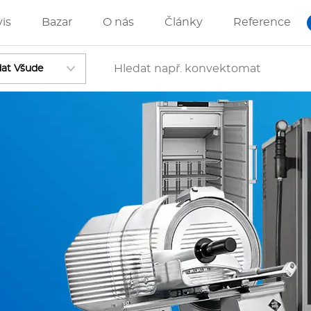
vis
Bazar
O nás
Články
Reference
Vstoupit
ánve
IZZA technologie
rostředky-Změkčovače