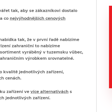
ářet tak, aby se zákazníkovi dostalo
za co
nejvýhodnějších cenových
nabídka tak, že v první řadě nabízíme
řízení zahraniční to nabízíme
sortiment vyráběný v tuzemsku vůbec,
 zahraničním výrobkem srovnatelné.
kvalitě jednotlivých zařízení,
ich cenách.
u zařízení ve
více alternativách
s
 jednotlivých zařízení.