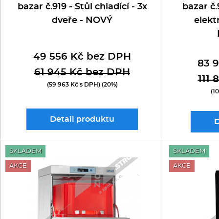
bazar č.919 - Stůl chladící - 3x
bazar č.
dveře - NOVÝ
elekt
49 556 Kč bez DPH
83 
61 945 Kč bez DPH
111
(59 963 Kč s DPH) (20%)
(1
Detail
produktu
D
SKLADEM
SKLADEM
AKCE
AKCE