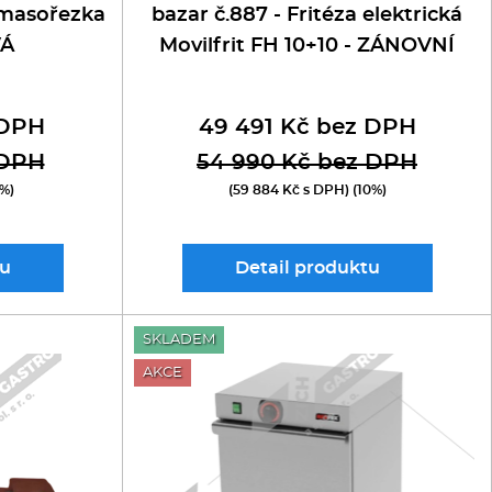
á masořezka
bazar č.887 - Fritéza elektrická
VÁ
Movilfrit FH 10+10 - ZÁNOVNÍ
 DPH
49 491 Kč bez DPH
 DPH
54 990 Kč bez DPH
0%)
(59 884 Kč s DPH) (10%)
u
Detail
produktu
SKLADEM
AKCE