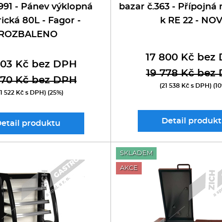
991 - Pánev výklopná
bazar č.363 - Přípojn
rická 80L - Fagor -
k RE 22 - NO
ROZBALENO
17 800 Kč bez
903 Kč bez DPH
19 778 Kč bez
 870 Kč bez DPH
(21 538 Kč s DPH) (1
01 522 Kč s DPH) (25%)
Detail
produkt
etail
produktu
SKLADEM
AKCE