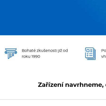
Chlazení
R
Kávovary
Ř
Konvektomaty/Pece
S
Kotle
St
Bohaté zkušenosti již od
Po
Myčky
T
roku 1990
vh
Multifunkce - speciály
V
Nástroje
V
Zařízení navrhneme, 
Nerez
O
BAZAR