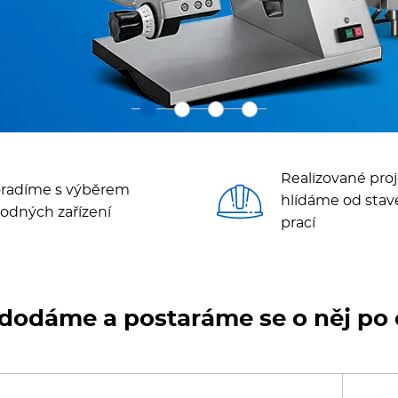
oboty
eznické stroje
poráky
olní zařízení
Realizované proj
radíme s výběrem
ransport, výdej a regen.
hlídáme od stav
odných zařízení
prací
ařiče a výrobníky těstovin
odní lázně
dodáme a postaráme se o něj po 
statní