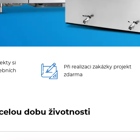
ekty si
Při realizaci zakázky projekt
ebních
zdarma
celou dobu životnosti