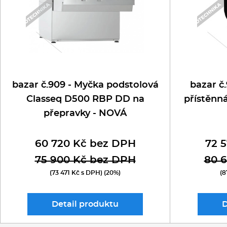
bazar č.909 - Myčka podstolová
bazar č.
Classeq D500 RBP DD na
přístěnná
přepravky - NOVÁ
60 720 Kč bez DPH
72 
75 900 Kč bez DPH
80 
(73 471 Kč s DPH) (20%)
(8
Detail
produktu
D