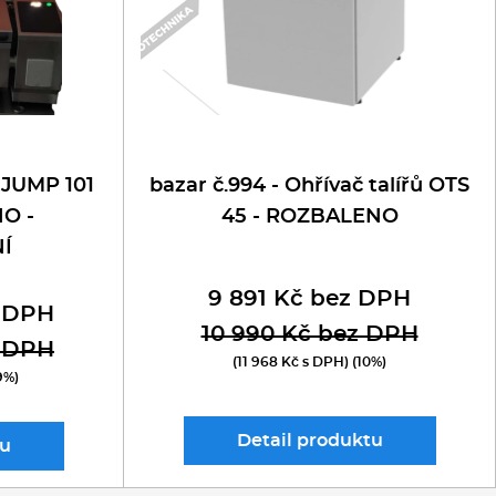
 JUMP 101
bazar č.994 - Ohřívač talířů OTS
O -
45 - ROZBALENO
Í
9 891 Kč bez DPH
z DPH
10 990 Kč bez DPH
z DPH
(11 968 Kč s DPH) (10%)
9%)
Detail
produktu
u