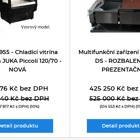
955 - Chladící vitrína
Multifunkční zařízení
 JUKA Piccoli 120/70 -
DS - ROZBALEN
NOVÁ
PREZENTAČN
576 Kč bez DPH
425 250 Kč be
640 Kč bez DPH
525 000 Kč be
7 817 Kč s DPH) (10%)
(514 553 Kč s DPH) (1
etail
produktu
Detail
produkt