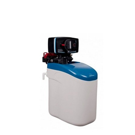
Fritézy
Pánve
Gastronádoby
PIZZA technologie
Grilovací desky - Grily
Prostředky-Změkčovače
Chlazení
Roboty