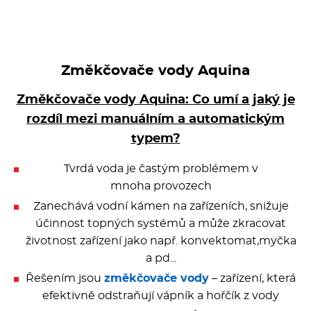
Kávovary
Řeznické stroje
Změkčovače vody Aquina
Konvektomaty/Pece
Změkčovače vody Aquina: Co umí a jaký je
rozdíl mezi manuálním a automatickým
Sporáky
typem?
Kotle
Tvrdá voda je častým problémem v
mnoha provozech
Stolní zařízení
Zanechává vodní kámen na zařízeních, snižuje
účinnost topných systémů a může zkracovat
Myčky
životnost zařízení jako např. konvektomat,myčka
a pd...
Transport, výdej a regen.
Řešením jsou
změkčovače vody
– zařízení, která
efektivně odstraňují vápník a hořčík z vody