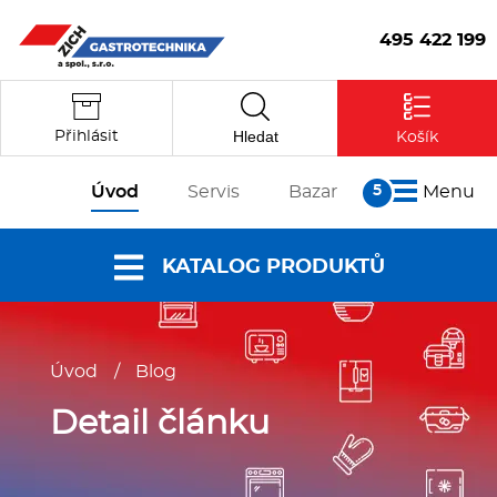
495 422 199
Hledat
Přihlásit
Košík
Úvod
Servis
Bazar
Menu
O nás
KATALOG PRODUKTŮ
Články
Reference
Nabídky a
Partneři
Úvod
/
Blog
katalogy
Kontakt
Vstoupit
Dokumenty ke
Detail článku
stažení