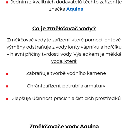
Multifunkce - speciály
Jedním z kvalitních dodavatelů těchto zařízení je
značka
Aquina
Vařiče a výrobníky těstovin
Co je změkčovač vody?
Nástroje
Změkčovač vody je zařízení, které pomocí iontové
Vodní lázně
výměny odstraňuje z vody ionty vápníku a hořčíku
– hlavní příčiny tvrdosti vody. Výsledkem je měkká
voda, která:
Nerez
Zabraňuje tvorbě vodního kamene
Ostatní
Chrání zařízení, potrubí a armatury
BAZAR
Zlepšuje účinnost pracích a čisticích prostředků
Změkčovače vody Aquina