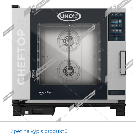
Fritézy
Pánve
Gastronádoby
PIZZA technologie
Grilovací desky - Grily
Prostředky-Změkčovače
Chlazení
Roboty
Zpět na výpis produktů