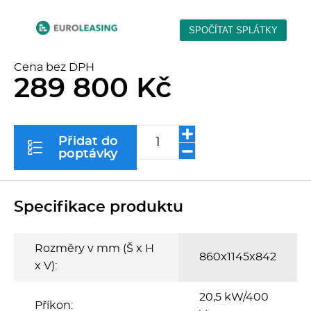
Kávovary
Řeznické stroje
Cena bez DPH
289 800 Kč
Konvektomaty/Pece
Sporáky
Přidat do
poptávky
Kotle
Stolní zařízení
Specifikace produktu
Myčky
Rozměry v mm (Š x H
860x1145x842
x V):
Transport, výdej a regen.
20,5 kW/400
Příkon: