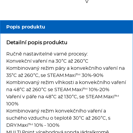
Multifunkce - speciály
V
Vařiče a výrobníky těstovin
Popis produktu
Nástroje
Detailní popis produktu
Vodní lázně
Ručně nastavitelné varné procesy:
Konvekční vaření na 30°C až 260°C
Nerez
Kombinovaný režim páry a konvekčního vaření na
35°C až 260°C, se STEAM.Maxi™ 30%-90%
Ostatní
Kombinovaný režim vlhkosti a konvekčního vaření
na 48°C až 260°C se STEAM.Maxi™ 10%-20%
BAZAR
Vaření v páře na 48°C až 130°C, se STEAM.Maxi™
100%
Kombinovaný režim konvekčního vaření a
suchého vzduchu o teplotě 30°C až 260°C, s
DRY.Maxi™ 10% - 100%
MULTI.Point vícebodová sonda jádra(kromě