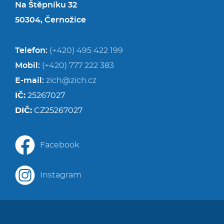
Na Štěpníku 32
50304, Černožice
Telefon:
(+420) 495 422 199
Mobil:
(+420) 777 222 383
E-mail:
zich@zich.cz
IČ:
25267027
DIČ:
CZ25267027
Facebook
Instagram