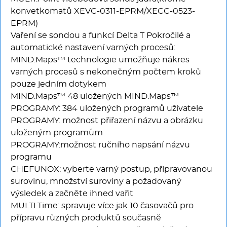
konvetkomatů XEVC-0311-EPRM/XECC-0523-
EPRM)
Vaření se sondou a funkcí Delta T Pokročilé a
automatické nastavení varných procesů:
MIND.Maps™ technologie umožňuje nákres
varných procesů s nekonečným počtem kroků
pouze jedním dotykem
MIND.Maps™ 48 uložených MIND.Maps™
PROGRAMY: 384 uložených programů uživatele
PROGRAMY: možnost přiřazení názvu a obrázku
uloženým programům
PROGRAMY:možnost ručního napsání názvu
programu
CHEFUNOX: vyberte varný postup, připravovanou
surovinu, množství suroviny a požadovaný
výsledek a začněte ihned vařit
MULTI.Time: spravuje více jak 10 časovačů pro
přípravu různých produktů současně