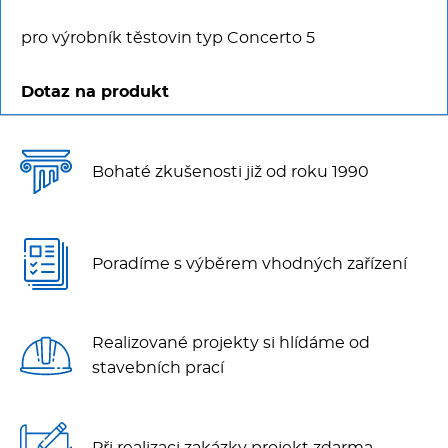
Multifunkce - speciály
pro výrobník těstovin typ Concerto 5
Vařiče a výrobníky těstovin
Dotaz na produkt
Nástroje
Vodní lázně
Bohaté zkušenosti již od roku 1990
Nerez
Poradíme s výběrem vhodných zařízení
Ostatní
BAZAR
Realizované projekty si hlídáme od
stavebních prací
Při realizaci zakázky projekt zdarma