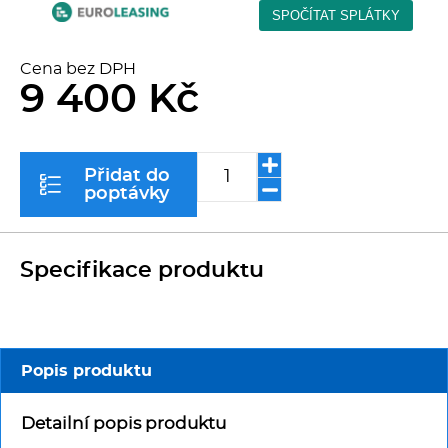
Kávovary
Cena bez DPH
Řeznické stroje
9 400 Kč
Konvektomaty/Pece
Přidat do
Sporáky
poptávky
Kotle
Specifikace produktu
Stolní zařízení
Myčky
Popis produktu
Transport, výdej a regen.
Detailní popis produktu