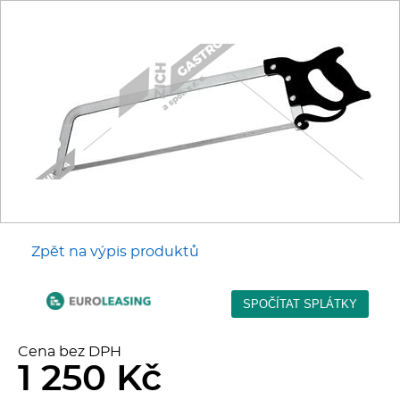
Fritézy
Pánve
Gastronádoby
PIZZA technologie
Grilovací desky - Grily
Zpět na výpis produktů
Prostředky-Změkčovače
Chlazení
Cena bez DPH
Roboty
1 250 Kč