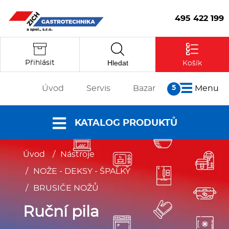
495 422 199
Hledat
Přihlásit
Košík
Úvod
Servis
Bazar
Menu
O nás
KATALOG PRODUKTŮ
Články
Reference
Úvod
/
Nástroje
Nabídky a
Partneři
/
NOŽE - DEKSY - ŠPALKY
katalogy
Kontakt
Vstoupit
Dokumenty ke
/
BRUSIČE NOŽŮ
stažení
Ruční pila