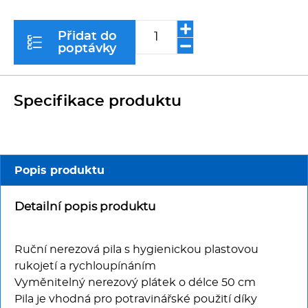
Kávovary
Přidat do
poptávky
Řeznické stroje
Konvektomaty/Pece
Specifikace produktu
Sporáky
Kotle
Popis produktu
Stolní zařízení
Detailní popis produktu
Myčky
Ruční nerezová pila s hygienickou plastovou
rukojetí a rychloupínáním
Transport, výdej a regen.
Vyměnitelný nerezový plátek o délce 50 cm
Pila je vhodná pro potravinářské použití díky