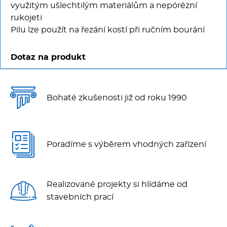
Multifunkce - speciály
využitým ušlechtilým materiálům a nepórézní
rukojeti
Vařiče a výrobníky těstovin
Pilu lze použít na řezání kostí při ručním bourání
Nástroje
Dotaz na produkt
Vodní lázně
Bohaté zkušenosti již od roku 1990
Nerez
Ostatní
Poradíme s výběrem vhodných zařízení
BAZAR
Realizované projekty si hlídáme od
stavebních prací