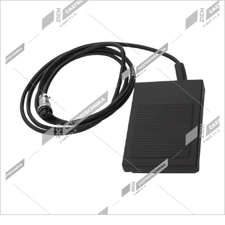
Fritézy
Pánve
Gastronádoby
PIZZA technologie
Grilovací desky - Grily
Prostředky-Změkčovače
Chlazení
Roboty