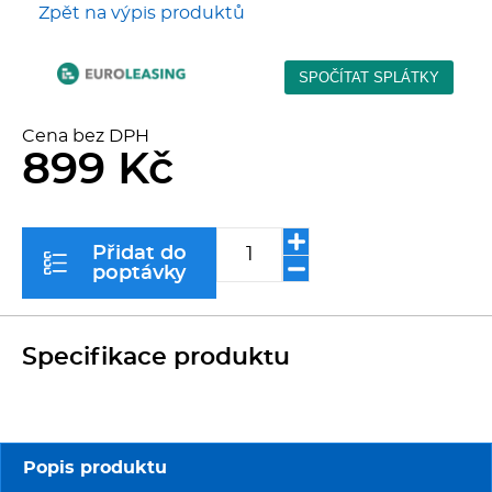
Zpět na výpis produktů
Kávovary
Řeznické stroje
Cena bez DPH
Konvektomaty/Pece
899 Kč
Sporáky
Přidat do
Kotle
poptávky
Stolní zařízení
Specifikace produktu
Myčky
Transport, výdej a regen.
Popis produktu