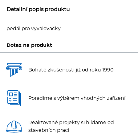
Multifunkce - speciály
Detailní popis produktu
Vařiče a výrobníky těstovin
pedál pro vyvalovačky
Nástroje
Dotaz na produkt
Vodní lázně
Nerez
Bohaté zkušenosti již od roku 1990
Ostatní
Poradíme s výběrem vhodných zařízení
BAZAR
Realizované projekty si hlídáme od
stavebních prací