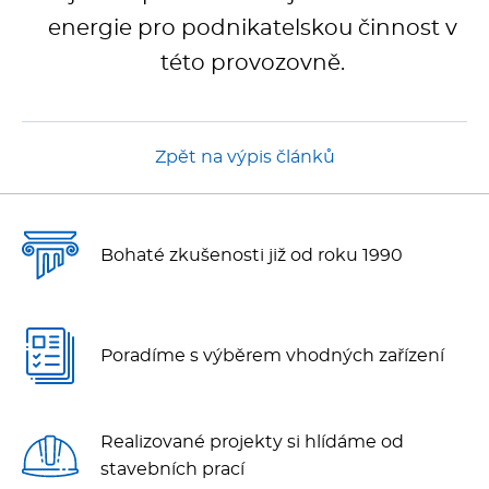
Multifunkce - speciály
energie pro podnikatelskou činnost v
Vařiče a výrobníky těstovin
této provozovně.
Nástroje
Zpět na výpis článků
Vodní lázně
Nerez
Bohaté zkušenosti již od roku 1990
Ostatní
BAZAR
Poradíme s výběrem vhodných zařízení
Realizované projekty si hlídáme od
stavebních prací