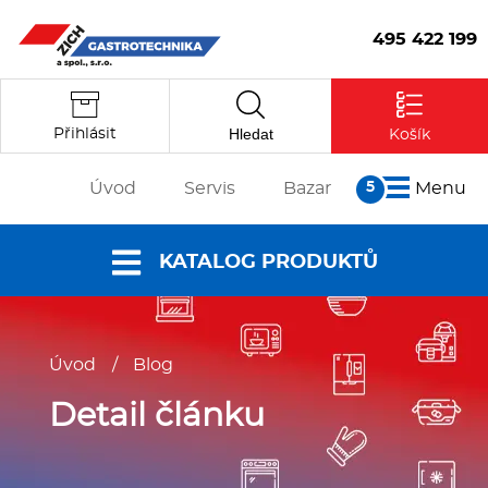
495 422 199
Hledat
Přihlásit
Košík
Úvod
Servis
Bazar
Menu
O nás
KATALOG PRODUKTŮ
Články
Reference
Nabídky a
Partneři
Úvod
/
Blog
katalogy
Kontakt
Vstoupit
Dokumenty ke
Detail článku
stažení