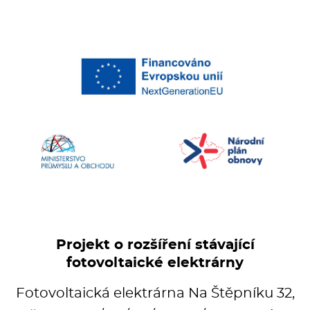
Fritézy
Pánve
Gastronádoby
PIZZA technologie
Grilovací desky - Grily
Prostředky-Změkčovače
Projekt o rozšíření stávající
Chlazení
fotovoltaické elektrárny
Roboty
Fotovoltaická elektrárna Na Štěpníku 32,