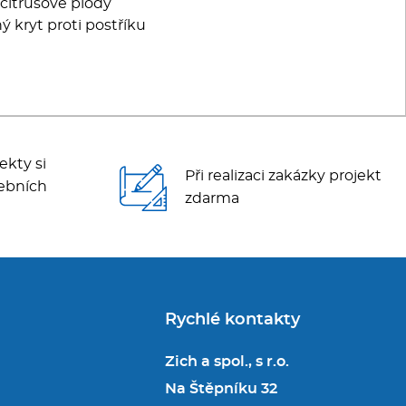
 citrusové plody
 kryt proti postříku
ekty si
Při realizaci zakázky projekt
ebních
zdarma
Rychlé kontakty
Zich a spol., s r.o.
Na Štěpníku 32