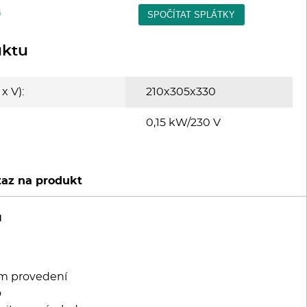
uktu
x V):
210x305x330
0,15 kW/230 V
az na produkt
u
ém provedení
o