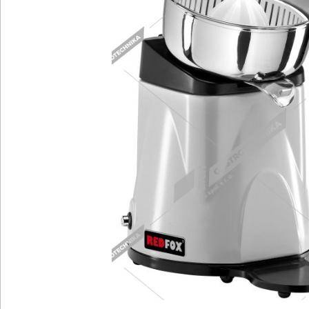
Chlazení
R
Kávovary
Ř
Konvektomaty/Pece
S
Kotle
St
Myčky
T
Multifunkce - speciály
V
Nástroje
V
Nerez
O
BAZAR