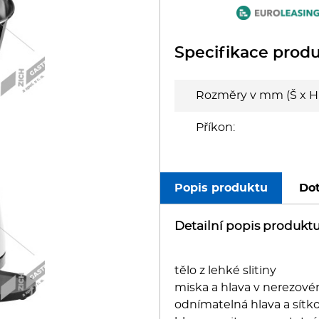
oboty
eznické stroje
Specifikace prod
poráky
Rozměry v mm (Š x H 
olní zařízení
Příkon:
ransport, výdej a regen.
Popis produktu
Dot
ařiče a výrobníky těstovin
Detailní popis produkt
odní lázně
tělo z lehké slitiny
statní
miska a hlava v nerezov
odnímatelná hlava a sítk