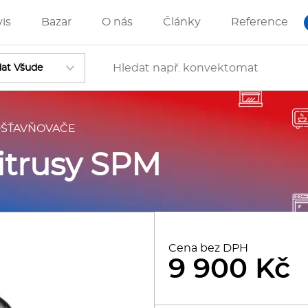
vis
Bazar
O nás
Články
Reference
ŠŤAVŇOVAČE
Vstoupit
itrusy SPM
ánve
IZZA technologie
Cena bez DPH
9 900 Kč
rostředky-Změkčovače