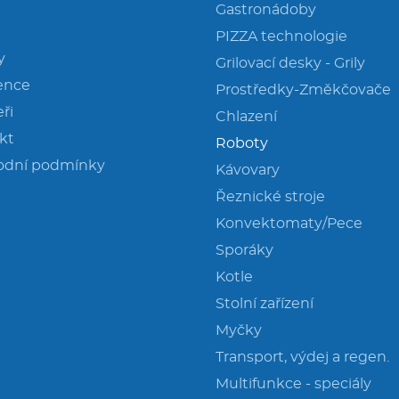
Gastronádoby
PIZZA technologie
y
Grilovací desky - Grily
ence
Prostředky-Změkčovače
ři
Chlazení
kt
Roboty
odní podmínky
Kávovary
Řeznické stroje
Konvektomaty/Pece
Sporáky
Kotle
Stolní zařízení
Myčky
Transport, výdej a regen.
Multifunkce - speciály