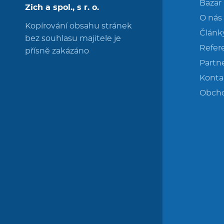
Bazar
Zich a spol., s r. o.
O nás
Kopírování obsahu stránek
Článk
bez souhlasu majitele je
Refer
přísně zakázáno
Partne
Konta
Obch