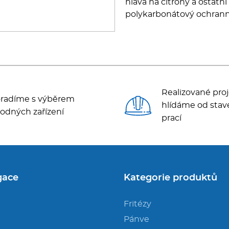
hlava na citrony a ostatní
polykarbonátový ochranný
Realizované proj
radíme s výběrem
hlídáme od stav
odných zařízení
prací
gace
Kategorie produktů
Fritézy
Pánve