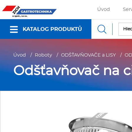
Úvod
Ser
KATALOG PRODUKTŮ
Nabídky a katalogy
Úvod
/
Roboty
/
ODŠŤAVŇOVAČE a LISY
/
OD
Dokumenty ke stažení
Odšťavňovač na c
Fritézy
P
Gastronádoby
P
Grilovací desky - Grily
P