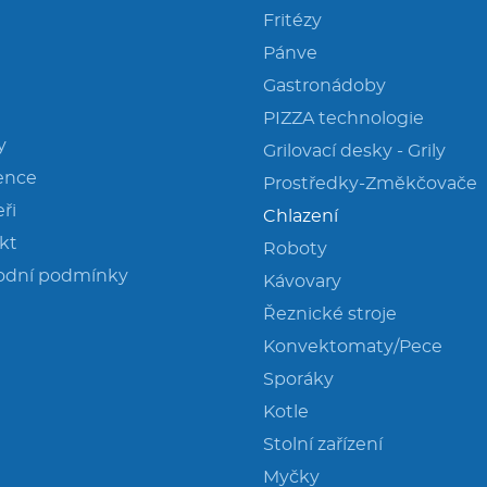
Fritézy
Pánve
Gastronádoby
PIZZA technologie
y
Grilovací desky - Grily
ence
Prostředky-Změkčovače
ři
Chlazení
kt
Roboty
odní podmínky
Kávovary
Řeznické stroje
Konvektomaty/Pece
Sporáky
Kotle
Stolní zařízení
Myčky