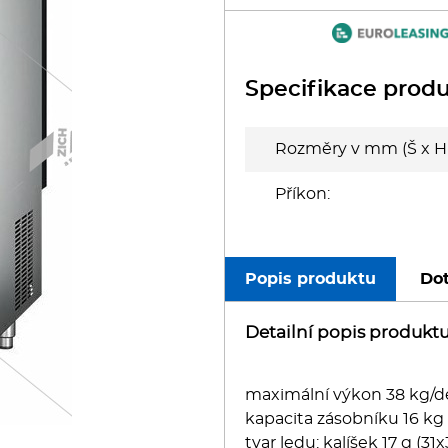
oboty
eznické stroje
Specifikace prod
poráky
Rozměry v mm (Š x H 
olní zařízení
Příkon:
ransport, výdej a regen.
ařiče a výrobníky těstovin
Popis produktu
Dot
odní lázně
Detailní popis produkt
statní
maximální výkon 38 kg/d
kapacita zásobníku 16 kg
tvar ledu: kalíšek 17 g (3