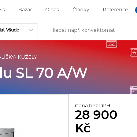
vis
Bazar
O nás
Články
Reference
ALÍŠKY- KUŽELY
Vstoupit
edu SL 70 A/W
ánve
IZZA technologie
Cena bez DPH
28 900
rostředky-Změkčovače
Kč