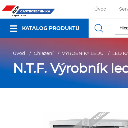
Úvod
Ser
KATALOG PRODUKTŮ
Nabídky a katalogy
Úvod
/
Chlazení
/
VÝROBNÍKY LEDU
/
LED K
Dokumenty ke stažení
N.T.F. Výrobník l
Fritézy
P
Gastronádoby
P
Grilovací desky - Grily
P