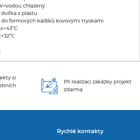
W=vodou chlazený
dvířka z plastu
m do formových kalíšků kovovými tryskami
ax+43°C
x+32°C
g
ekty si
Při realizaci zakázky projekt
ebních
zdarma
Rychlé kontakty