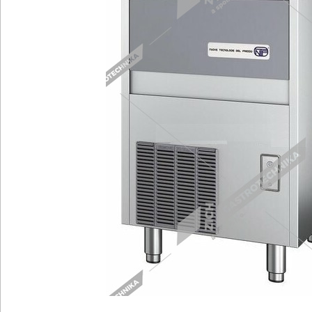
Chlazení
R
Kávovary
Ř
Konvektomaty/Pece
S
Kotle
St
Myčky
T
Multifunkce - speciály
V
Nástroje
V
Nerez
O
BAZAR