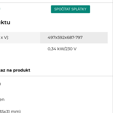
uktu
x V):
497x592x687-797
0,34 kW/230 V
az na produkt
u
en
1x35x31 mm)