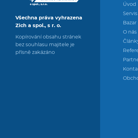
Úvod
Servis
Všechna práva vyhrazena
Bazar
Zich a spol., s r. o.
O nás
Kopírování obsahu stránek
Článk
bez souhlasu majitele je
Refer
přísně zakázáno
Partne
Konta
Obch