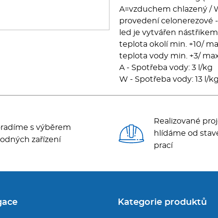
A=vzduchem chlazený / 
provedení celonerezové - 
led je vytvářen nástřike
teplota okolí min. +10/ m
teplota vody min. +3/ ma
A - Spotřeba vody: 3 l/kg
W - Spotřeba vody: 13 l/k
Realizované proj
radíme s výběrem
hlídáme od stav
odných zařízení
prací
gace
Kategorie produktů