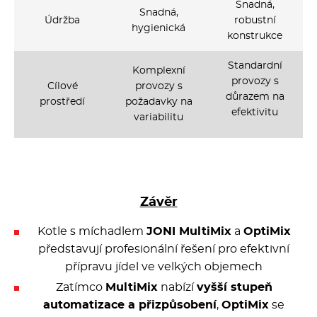
Snadná,
Snadná,
Údržba
robustní
hygienická
konstrukce
Standardní
Komplexní
provozy s
Cílové
provozy s
důrazem na
prostředí
požadavky na
efektivitu
variabilitu
Závěr
Kotle s míchadlem
JONI MultiMix
a
OptiMix
představují profesionální řešení pro efektivní
přípravu jídel ve velkých objemech
Zatímco
MultiMix
nabízí
vyšší stupeň
automatizace a přizpůsobení
,
OptiMix
se