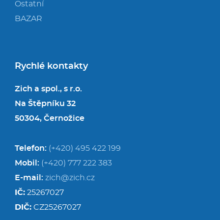
Ostatní
BAZAR
Rychlé kontakty
Zich a spol., s r.o.
Na Štěpníku 32
50304, Černožice
Telefon:
(+420) 495 422 199
Mobil:
(+420) 777 222 383
E-mail:
zich@zich.cz
IČ:
25267027
DIČ:
CZ25267027