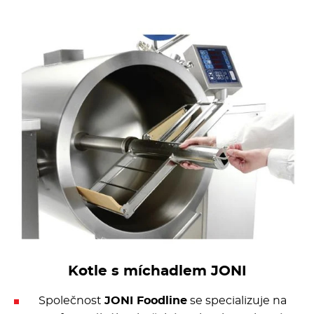
Fritézy
Pánve
Gastronádoby
PIZZA technologie
Grilovací desky - Grily
Prostředky-Změkčovače
Chlazení
Kotle s míchadlem JONI
Roboty
Společnost
JONI Foodline
se specializuje na