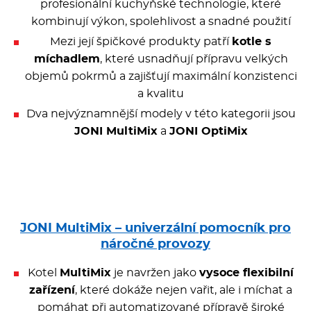
profesionální kuchyňské technologie, které
Kávovary
kombinují výkon, spolehlivost a snadné použití
Mezi její špičkové produkty patří
kotle s
Řeznické stroje
míchadlem
, které usnadňují přípravu velkých
objemů pokrmů a zajišťují maximální konzistenci
Konvektomaty/Pece
a kvalitu
Dva nejvýznamnější modely v této kategorii jsou
Sporáky
JONI MultiMix
a
JONI OptiMix
Kotle
Stolní zařízení
JONI MultiMix – univerzální pomocník pro
Myčky
náročné provozy
Kotel
MultiMix
je navržen jako
vysoce flexibilní
Transport, výdej a regen.
zařízení
, které dokáže nejen vařit, ale i míchat a
pomáhat při automatizované přípravě široké