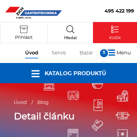
495 422 199
Hledat
Přihlásit
Košík
Úvod
Servis
Bazar
Menu
O nás
KATALOG PRODUKTŮ
Články
Reference
Nabídky a
Partneři
Úvod
/
Blog
katalogy
Kontakt
Vstoupit
Dokumenty ke
Detail článku
stažení