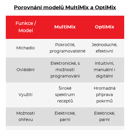
Porovnání modelů MultiMix a OptiMix
Funkce /
MultiMix
OptiMix
Model
Pokročilé,
Jednoduché,
Míchadlo
programovatelné
efektivní
Elektronické, s
Intuitivní,
Ovládání
možností
manuální i
programování
digitální
Široké
Hromadná
Využití
spektrum
příprava
receptů
pokrmů
Možnosti
Elektrické,
Elektrické,
ohřevu
parní
parní