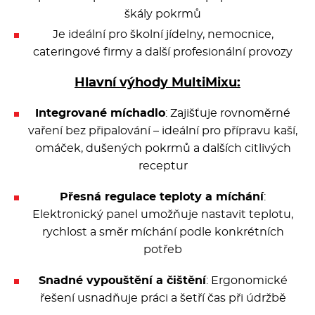
Multifunkce - speciály
škály pokrmů
Je ideální pro školní jídelny, nemocnice,
Vařiče a výrobníky těstovin
cateringové firmy a další profesionální provozy
Nástroje
Hlavní výhody MultiMixu:
Integrované míchadlo
: Zajišťuje rovnoměrné
Vodní lázně
vaření bez připalování – ideální pro přípravu kaší,
omáček, dušených pokrmů a dalších citlivých
Nerez
receptur
Ostatní
Přesná regulace teploty a míchání
:
Elektronický panel umožňuje nastavit teplotu,
BAZAR
rychlost a směr míchání podle konkrétních
potřeb
Snadné vypouštění a čištění
: Ergonomické
řešení usnadňuje práci a šetří čas při údržbě