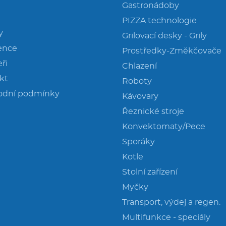
Gastronádoby
PIZZA technologie
y
Grilovací desky - Grily
ence
Prostředky-Změkčovače
ři
Chlazení
kt
Roboty
odní podmínky
Kávovary
Řeznické stroje
Konvektomaty/Pece
Sporáky
Kotle
Stolní zařízení
Myčky
Transport, výdej a regen.
Multifunkce - speciály