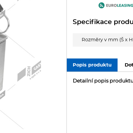
oboty
eznické stroje
Specifikace prod
poráky
Rozměry v mm (Š x H 
olní zařízení
Popis produktu
Dot
ransport, výdej a regen.
Detailní popis produkt
ařiče a výrobníky těstovin
odní lázně
statní