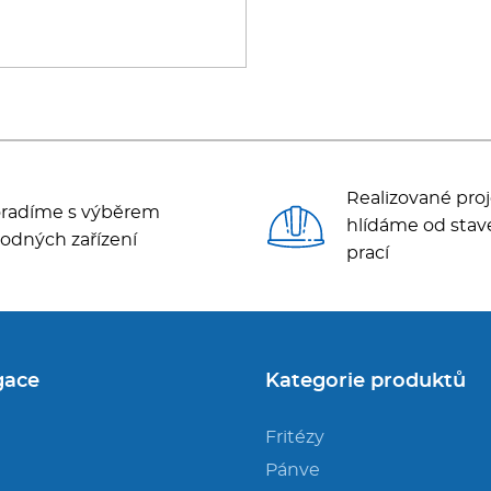
Realizované proj
radíme s výběrem
hlídáme od stav
odných zařízení
prací
gace
Kategorie produktů
Fritézy
Pánve