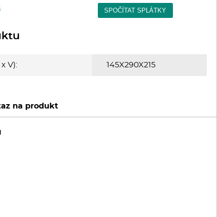
uktu
x V):
145X290X215
az na produkt
u