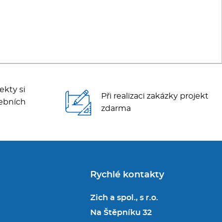
ekty si
Při realizaci zakázky projekt
ebních
zdarma
Rychlé kontakty
Zich a spol., s r.o.
Na Štěpníku 32