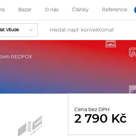
vis
Bazar
O nás
Články
Reference
stovin REDFOX
Vstoupit
ánve
IZZA technologie
Cena bez DPH
2 790 Kč
rostředky-Změkčovače