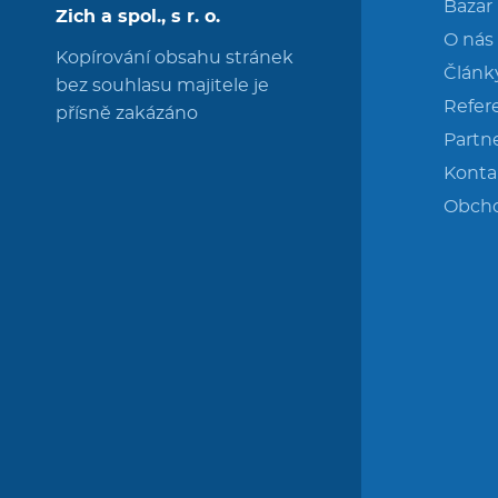
Bazar
Zich a spol., s r. o.
O nás
Kopírování obsahu stránek
Článk
bez souhlasu majitele je
Refer
přísně zakázáno
Partne
Konta
Obch