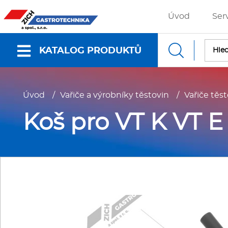
Úvod
Ser
KATALOG PRODUKTŮ
Nabídky a katalogy
Úvod
/
Vařiče a výrobníky těstovin
/
Vařiče tě
Dokumenty ke stažení
Koš pro VT K VT E
Fritézy
P
Gastronádoby
P
Grilovací desky - Grily
P