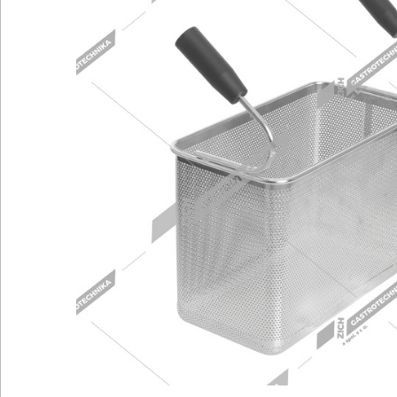
Chlazení
R
Kávovary
Ř
Konvektomaty/Pece
S
Kotle
St
Myčky
T
Multifunkce - speciály
V
Nástroje
V
Nerez
O
BAZAR