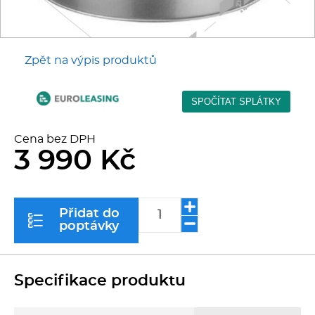
Kávovary
Řeznické stroje
Zpět na výpis produktů
Konvektomaty/Pece
Sporáky
Cena bez DPH
3 990 Kč
Kotle
Stolní zařízení
Přidat do
poptávky
Myčky
Transport, výdej a regen.
Specifikace produktu