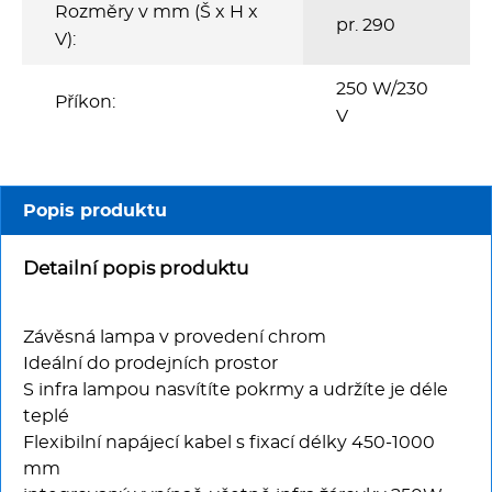
Multifunkce - speciály
Rozměry v mm (Š x H x
pr. 290
V):
Vařiče a výrobníky těstovin
250 W/230
Příkon:
V
Nástroje
Vodní lázně
Popis produktu
Nerez
Detailní popis produktu
Ostatní
Závěsná lampa v provedení chrom
BAZAR
Ideální do prodejních prostor
S infra lampou nasvítíte pokrmy a udržíte je déle
teplé
Flexibilní napájecí kabel s fixací délky 450-1000
mm