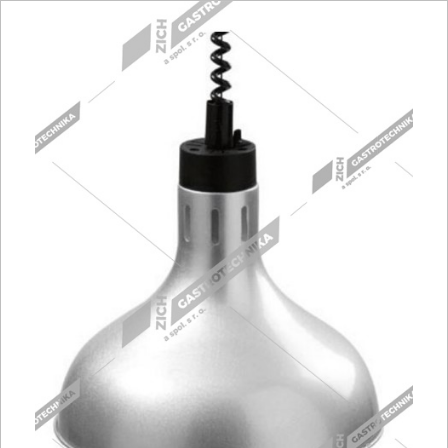
Fritézy
Pánve
Gastronádoby
PIZZA technologie
Grilovací desky - Grily
Prostředky-Změkčovače
Chlazení
Roboty