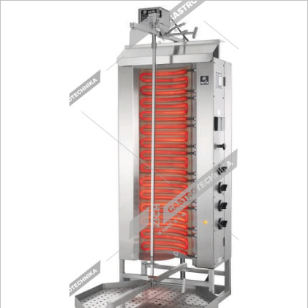
Fritézy
Pánve
Gastronádoby
PIZZA technologie
Grilovací desky - Grily
Prostředky-Změkčovače
Chlazení
Roboty