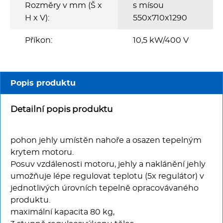
Multifunkce - speciály
Rozměry v mm (Š x
s mísou
H x V):
550x710x1290
Vařiče a výrobníky těstovin
Příkon:
10,5 kW/400 V
Nástroje
Vodní lázně
Popis produktu
Nerez
Detailní popis produktu
Ostatní
pohon jehly umístěn nahoře a osazen tepelným
krytem motoru.
BAZAR
Posuv vzdálenosti motoru, jehly a naklánění jehly
umožňuje lépe regulovat teplotu (5x regulátor) v
jednotlivých úrovních tepelně opracovávaného
produktu.
maximální kapacita 80 kg,