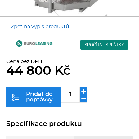
Kávovary
Řeznické stroje
Zpět na výpis produktů
Konvektomaty/Pece
Sporáky
Cena bez DPH
44 800 Kč
Kotle
Stolní zařízení
Přidat do
poptávky
Myčky
Transport, výdej a regen.
Specifikace produktu