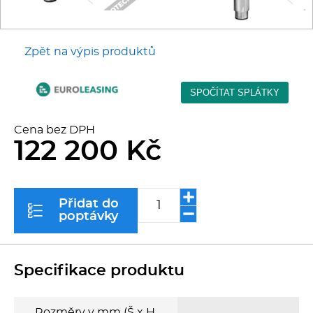
Kávovary
Řeznické stroje
Zpět na výpis produktů
Konvektomaty/Pece
Sporáky
Cena bez DPH
122 200 Kč
Kotle
Stolní zařízení
Přidat do
poptávky
Myčky
Specifikace produktu
Transport, výdej a regen.
Rozměry v mm (Š x H