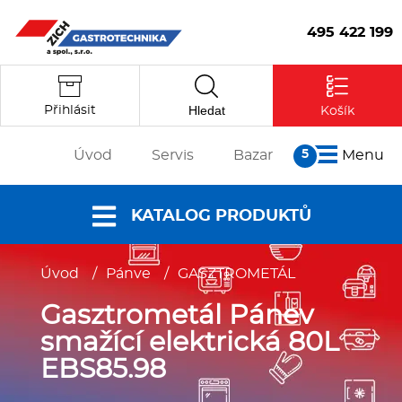
495 422 199
Hledat
Přihlásit
Košík
Úvod
Servis
Bazar
Menu
O nás
KATALOG PRODUKTŮ
Články
Reference
Úvod
/
Pánve
/
GASZTROMETÁL
Nabídky a
Partneři
katalogy
Gasztrometál Pánev
Kontakt
Vstoupit
Dokumenty ke
smažící elektrická 80L
stažení
EBS85.98