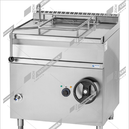
Fritézy
Pánve
Gastronádoby
PIZZA technologie
Grilovací desky - Grily
Prostředky-Změkčovače
Chlazení
Roboty