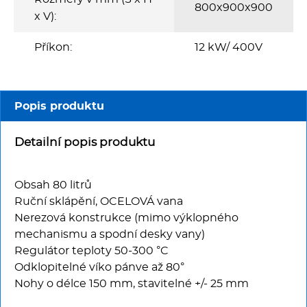
Multifunkce - speciály
800x900x900
x V):
Vařiče a výrobníky těstovin
Příkon:
12 kW/ 400V
Nástroje
Popis produktu
Vodní lázně
Detailní popis produktu
Nerez
Obsah 80 litrů
Ostatní
Ruční sklápění, OCELOVÁ vana
Nerezová konstrukce (mimo výklopného
BAZAR
mechanismu a spodní desky vany)
Regulátor teploty 50-300 °C
Odklopitelné víko pánve až 80°
Nohy o délce 150 mm, stavitelné +/- 25 mm