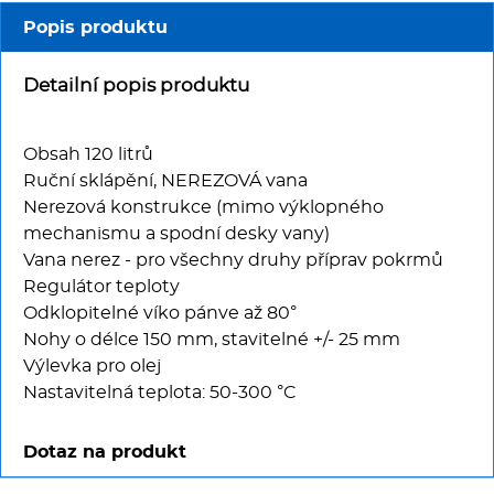
Multifunkce - speciály
Popis produktu
Vařiče a výrobníky těstovin
Detailní popis produktu
Nástroje
Obsah 120 litrů
Vodní lázně
Ruční sklápění, NEREZOVÁ vana
Nerezová konstrukce (mimo výklopného
mechanismu a spodní desky vany)
Nerez
Vana nerez - pro všechny druhy příprav pokrmů
Regulátor teploty
Ostatní
Odklopitelné víko pánve až 80°
Nohy o délce 150 mm, stavitelné +/- 25 mm
BAZAR
Výlevka pro olej
Nastavitelná teplota: 50-300 °C
Dotaz na produkt