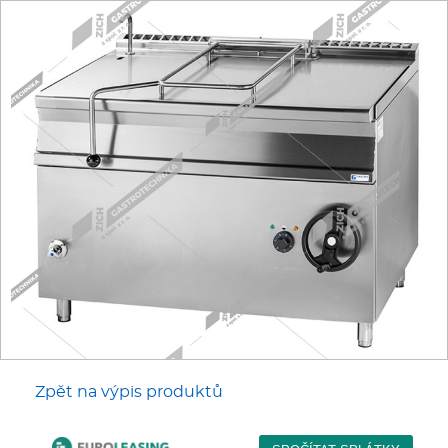
Fritézy
Pánve
Gastronádoby
PIZZA technologie
Grilovací desky - Grily
Prostředky-Změkčovače
Chlazení
Zpět na výpis produktů
Roboty