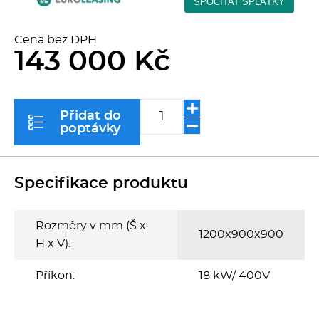
Kávovary
Cena bez DPH
Řeznické stroje
143 000 Kč
Konvektomaty/Pece
Přidat do
Sporáky
poptávky
Kotle
Specifikace produktu
Stolní zařízení
Rozměry v mm (Š x
1200x900x900
Myčky
H x V):
Příkon:
18 kW/ 400V
Transport, výdej a regen.