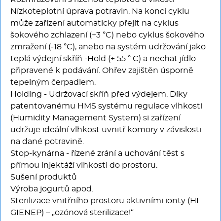
Nízkoteplotní úprava potravin. Na konci cyklu
může zařízení automaticky přejít na cyklus
šokového zchlazení (+3 °C) nebo cyklus šokového
zmražení (-18 °C), anebo na systém udržování jako
teplá výdejní skříň -Hold (+ 55 ° C) a nechat jídlo
připravené k podávání. Ohřev zajištěn úsporně
tepelným čerpadlem.
Holding - Udržovací skříň před výdejem. Díky
patentovanému HMS systému regulace vlhkosti
(Humidity Management System) si zařízení
udržuje ideální vlhkost uvnitř komory v závislosti
na dané potravině.
Stop-kynárna - řízené zrání a uchování těst s
přímou injektáží vlhkosti do prostoru.
Sušení produktů
Výroba jogurtů apod.
Sterilizace vnitřního prostoru aktivními ionty (HI
GIENEP) – „ozónová sterilizace!“