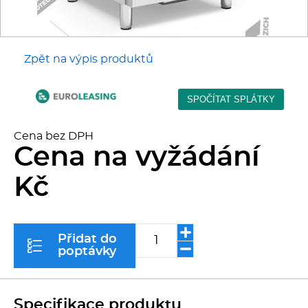
Kávovary
Řeznické stroje
Zpět na výpis produktů
Konvektomaty/Pece
Sporáky
Cena bez DPH
Cena na vyžádání
Kotle
Kč
Stolní zařízení
Myčky
Přidat do
poptávky
Transport, výdej a regen.
Specifikace produktu