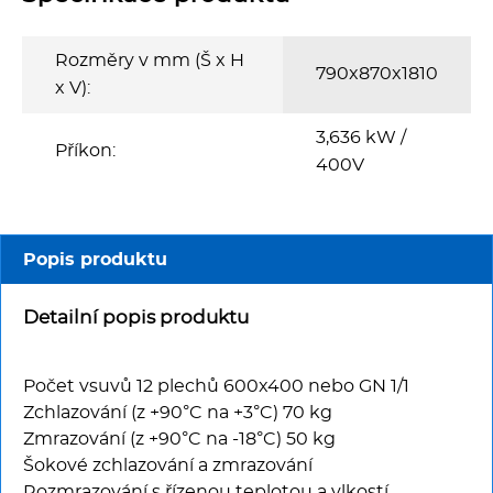
Multifunkce - speciály
Vařiče a výrobníky těstovin
Rozměry v mm (Š x H
790x870x1810
x V):
Nástroje
3,636 kW /
Příkon:
400V
Vodní lázně
Nerez
Popis produktu
Ostatní
Detailní popis produktu
BAZAR
Počet vsuvů 12 plechů 600x400 nebo GN 1/1
Zchlazování (z +90°C na +3°C) 70 kg
Zmrazování (z +90°C na -18°C) 50 kg
Šokové zchlazování a zmrazování
Rozmrazování s řízenou teplotou a vlkostí