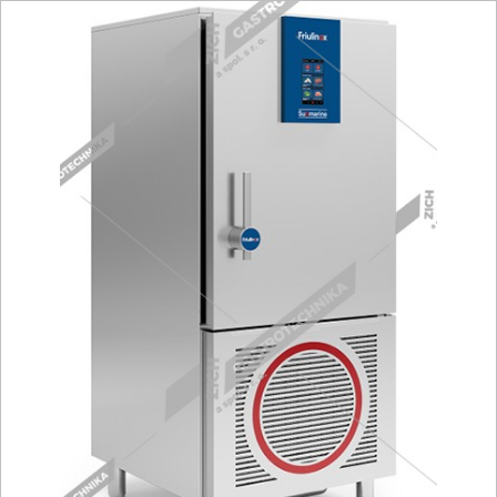
Fritézy
Pánve
Gastronádoby
PIZZA technologie
Grilovací desky - Grily
Prostředky-Změkčovače
Chlazení
Roboty