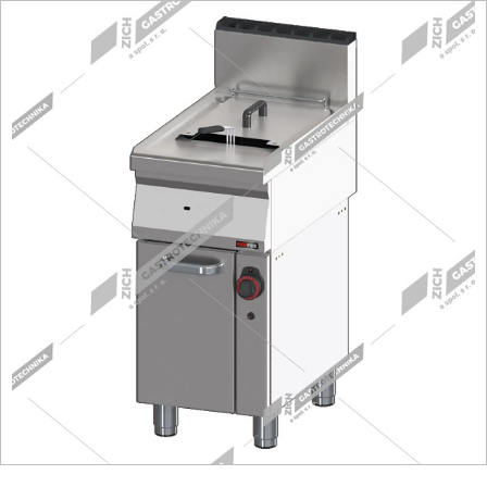
Fritézy
Pánve
Gastronádoby
PIZZA technologie
Grilovací desky - Grily
Prostředky-Změkčovače
Chlazení
Roboty