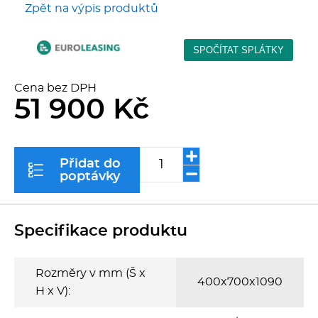
Zpět na výpis produktů
Kávovary
Řeznické stroje
Cena bez DPH
Konvektomaty/Pece
51 900 Kč
Sporáky
Přidat do
Kotle
poptávky
Stolní zařízení
Specifikace produktu
Myčky
Rozměry v mm (Š x
Transport, výdej a regen.
400x700x1090
H x V):