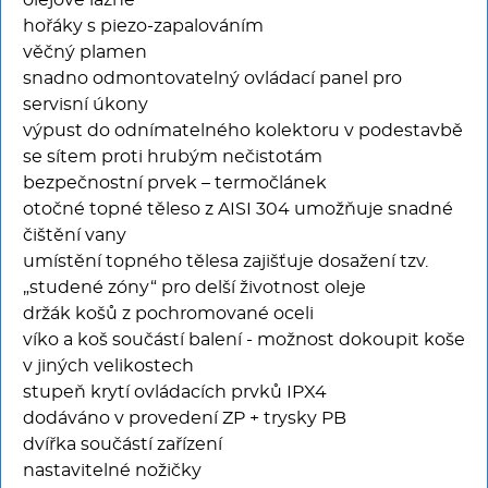
olejové lázně
hořáky s piezo-zapalováním
věčný plamen
snadno odmontovatelný ovládací panel pro
servisní úkony
výpust do odnímatelného kolektoru v podestavbě
se sítem proti hrubým nečistotám
bezpečnostní prvek – termočlánek
otočné topné těleso z AISI 304 umožňuje snadné
čištění vany
umístění topného tělesa zajišťuje dosažení tzv.
„studené zóny“ pro delší životnost oleje
držák košů z pochromované oceli
víko a koš součástí balení - možnost dokoupit koše
v jiných velikostech
stupeň krytí ovládacích prvků IPX4
dodáváno v provedení ZP + trysky PB
dvířka součástí zařízení
nastavitelné nožičky