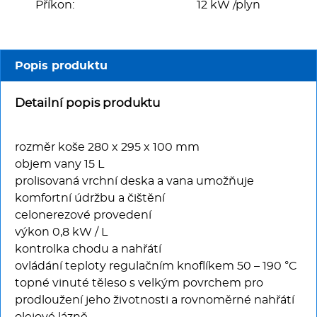
Multifunkce - speciály
Příkon:
12 kW /plyn
Vařiče a výrobníky těstovin
Popis produktu
Nástroje
Detailní popis produktu
Vodní lázně
rozměr koše 280 x 295 x 100 mm
Nerez
objem vany 15 L
prolisovaná vrchní deska a vana umožňuje
Ostatní
komfortní údržbu a čištění
celonerezové provedení
BAZAR
výkon 0,8 kW / L
kontrolka chodu a nahřátí
ovládání teploty regulačním knoflíkem 50 – 190 °C
topné vinuté těleso s velkým povrchem pro
prodloužení jeho životnosti a rovnoměrné nahřátí