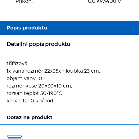
Multifunkce - speciály
Příkon:
6,6 kW/400 V
Vařiče a výrobníky těstovin
Popis produktu
Nástroje
Detailní popis produktu
Vodní lázně
třífázová,
Nerez
1x vana rozměr 22x35x hloubka 23 cm,
objem vany 10 L
Ostatní
rozměr koše 20x30x10 cm,
rozsah teplot 50-190°C
BAZAR
kapacita 10 kg/hod
Dotaz na produkt