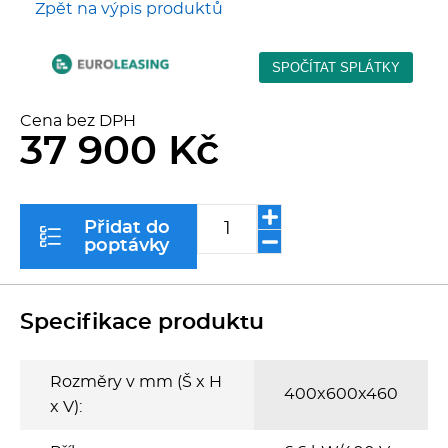
Zpět na výpis produktů
Kávovary
Řeznické stroje
Cena bez DPH
Konvektomaty/Pece
37 900 Kč
Sporáky
Přidat do
Kotle
poptávky
Stolní zařízení
Specifikace produktu
Myčky
Rozměry v mm (Š x H
Transport, výdej a regen.
400x600x460
x V):