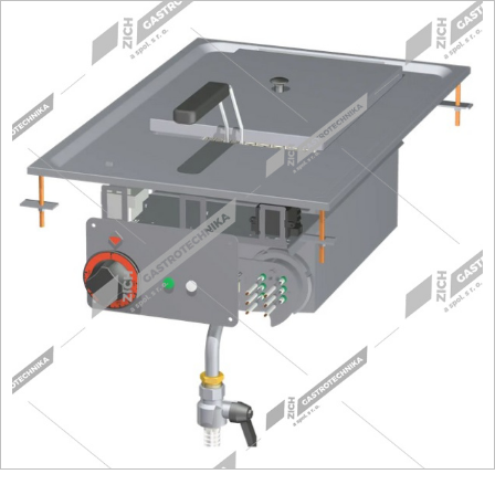
Fritézy
Pánve
Gastronádoby
PIZZA technologie
Grilovací desky - Grily
Prostředky-Změkčovače
Chlazení
Roboty