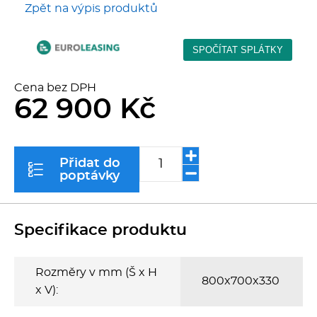
Zpět na výpis produktů
Kávovary
Řeznické stroje
Cena bez DPH
Konvektomaty/Pece
62 900 Kč
Sporáky
Přidat do
Kotle
poptávky
Stolní zařízení
Specifikace produktu
Myčky
Rozměry v mm (Š x H
Transport, výdej a regen.
800x700x330
x V):