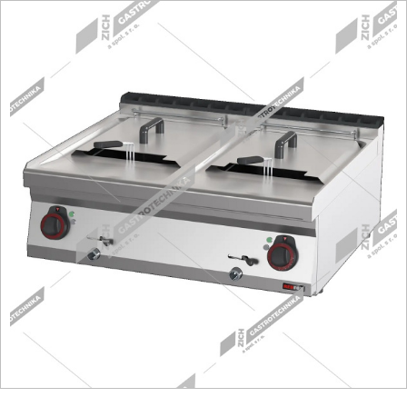
Fritézy
Pánve
Gastronádoby
PIZZA technologie
Grilovací desky - Grily
Prostředky-Změkčovače
Chlazení
Roboty