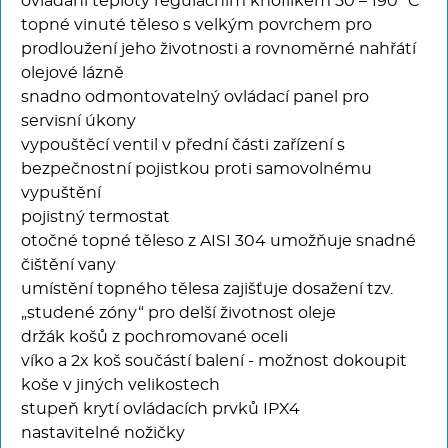
ovládání teploty regulačním knoflíkem 50 – 190 °C
topné vinuté těleso s velkým povrchem pro
prodloužení jeho životnosti a rovnoměrné nahřátí
olejové lázně
snadno odmontovatelný ovládací panel pro
servisní úkony
vypouštěcí ventil v přední části zařízení s
bezpečnostní pojistkou proti samovolnému
vypuštění
pojistný termostat
otočné topné těleso z AISI 304 umožňuje snadné
čištění vany
umístění topného tělesa zajišťuje dosažení tzv.
„studené zóny“ pro delší životnost oleje
držák košů z pochromované oceli
víko a 2x koš součástí balení - možnost dokoupit
koše v jiných velikostech
stupeň krytí ovládacích prvků IPX4
nastavitelné nožičky