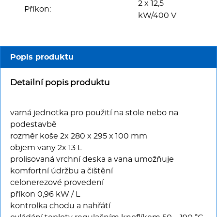
Multifunkce - speciály
2 x 12,5
Příkon:
kW/400 V
Vařiče a výrobníky těstovin
Nástroje
Popis produktu
Vodní lázně
Detailní popis produktu
Nerez
varná jednotka pro použití na stole nebo na
podestavbě
Ostatní
rozměr koše 2x 280 x 295 x 100 mm
objem vany 2x 13 L
BAZAR
prolisovaná vrchní deska a vana umožňuje
komfortní údržbu a čištění
celonerezové provedení
příkon 0,96 kW / L
kontrolka chodu a nahřátí