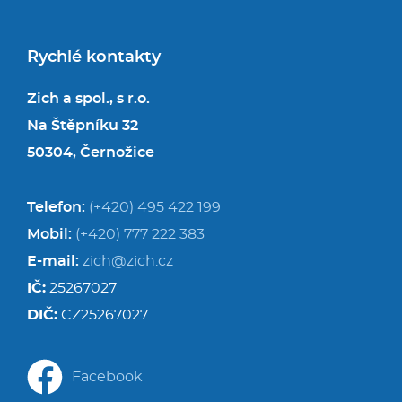
Rychlé kontakty
Zich a spol., s r.o.
Na Štěpníku 32
50304, Černožice
Telefon:
(+420) 495 422 199
Mobil:
(+420) 777 222 383
E-mail:
zich@zich.cz
IČ:
25267027
DIČ:
CZ25267027
Facebook