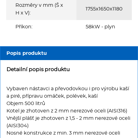
Multifunkce - speciály
Rozměry v mm (Š x
1755x1650x1180
H x V):
Vařiče a výrobníky těstovin
Příkon:
58kW - plyn
Nástroje
Vodní lázně
Popis produktu
Nerez
Detailní popis produktu
Ostatní
Vybaven nástavci a převodovkou i pro výrobu kaší
a piré, přípravu omáček, polévek, kaší
BAZAR
Objem 500 litrů
Kotel je zhotoven z 2 mm nerezové oceli (AISI316)
Vnější plášť je zhotoven z 1,5 - 2 mm nerezové oceli
(AISI304)
Nosné konstrukce z min. 3 mm nerezové oceli