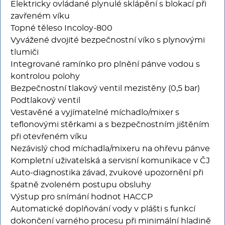
Elektricky ovládané plynulé sklápění s blokací při
zavřeném víku
Topné těleso Incoloy-800
Vyvážené dvojité bezpečnostní víko s plynovými
tlumiči
Integrované ramínko pro plnění pánve vodou s
kontrolou polohy
Bezpečnostní tlakový ventil mezistěny (0,5 bar)
Podtlakový ventil
Vestavěné a vyjímatelné míchadlo/mixer s
teflonovými stěrkami a s bezpečnostním jištěním
při otevřeném víku
Nezávislý chod míchadla/mixeru na ohřevu pánve
Kompletní uživatelská a servisní komunikace v ČJ
Auto-diagnostika závad, zvukové upozornění při
špatně zvoleném postupu obsluhy
Výstup pro snímání hodnot HACCP
Automatické doplňování vody v plášti s funkcí
dokončení varného procesu při minimální hladině