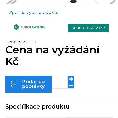
Kávovary
Zpět na výpis produktů
Řeznické stroje
Konvektomaty/Pece
Cena bez DPH
Sporáky
Cena na vyžádání
Kč
Kotle
Stolní zařízení
Přidat do
poptávky
Myčky
Transport, výdej a regen.
Specifikace produktu