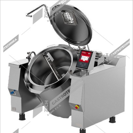
Fritézy
Pánve
Gastronádoby
PIZZA technologie
Grilovací desky - Grily
Prostředky-Změkčovače
Chlazení
Roboty