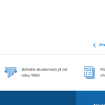
Př
Bohaté zkušenosti již od
Po
roku 1990
vh