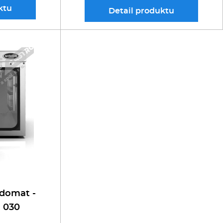
ktu
Detail
produktu
domat -
 030