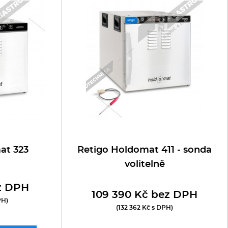
at 323
Retigo Holdomat 411 - sonda
volitelně
z DPH
109 390 Kč bez DPH
PH)
(132 362 Kč s DPH)