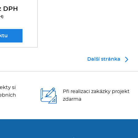
z DPH
H)
ktu
Další stránka
ekty si
Při realizaci zakázky projekt
ebních
zdarma