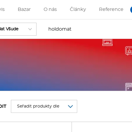
vis
Bazar
O nás
Články
Reference
Vstoupit
ánve
IZZA technologie
DIT
rostředky-Změkčovače