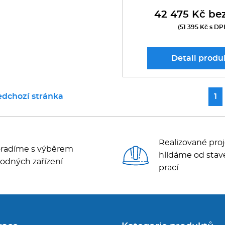
42 475 Kč be
(51 395 Kč s DP
Detail
produ
edchozí stránka
1
Realizované proj
radíme s výběrem
hlídáme od stav
odných zařízení
prací