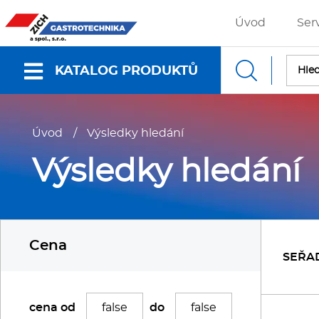
Úvod
Ser
KATALOG PRODUKTŮ
Nabídky a katalogy
Úvod
/
Výsledky hledání
Dokumenty ke stažení
Výsledky hledání
Fritézy
P
Cena
Gastronádoby
P
SEŘA
Grilovací desky - Grily
P
cena od
do