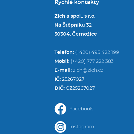
Rychlé kontakty
Zich a spol., s r.o.
Na Štěpníku 32
50304, Černožice
Telefon:
(+420) 495 422 199
Mobil:
(+420) 777 222 383
E-mail:
zich@zich.cz
IČ:
25267027
DIČ:
CZ25267027
Facebook
Instagram