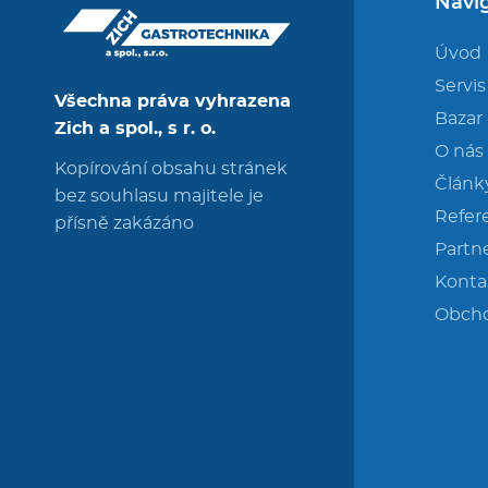
Navi
Úvod
Servis
Všechna práva vyhrazena
Bazar
Zich a spol., s r. o.
O nás
Kopírování obsahu stránek
Článk
bez souhlasu majitele je
Refer
přísně zakázáno
Partne
Konta
Obch