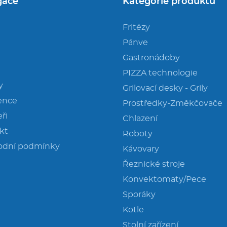
gace
Kategorie produktů
Fritézy
Pánve
Gastronádoby
PIZZA technologie
y
Grilovací desky - Grily
ence
Prostředky-Změkčovače
ři
Chlazení
kt
Roboty
odní podmínky
Kávovary
Řeznické stroje
Konvektomaty/Pece
Sporáky
Kotle
Stolní zařízení