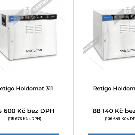
oboty
eznické stroje
poráky
olní zařízení
ransport, výdej a regen.
ařiče a výrobníky těstovin
etigo Holdomat 311
Retigo Holdom
odní lázně
5 600 Kč bez DPH
88 140 Kč be
statní
(115 676 Kč s DPH)
(106 649 Kč s D