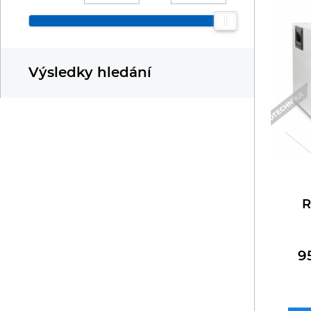
Chlazení
R
Kávovary
Ř
Výsledky hledání
Konvektomaty/Pece
S
Kotle
St
Myčky
T
Multifunkce - speciály
V
R
Nástroje
V
9
Nerez
O
BAZAR