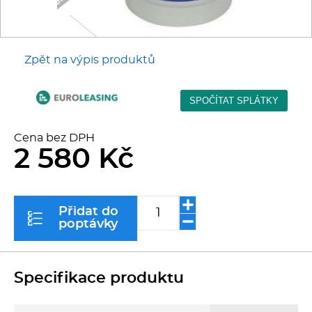
Kávovary
Řeznické stroje
Zpět na výpis produktů
Konvektomaty/Pece
Sporáky
Cena bez DPH
2 580 Kč
Kotle
Stolní zařízení
Přidat do
poptávky
Myčky
Transport, výdej a regen.
Specifikace produktu