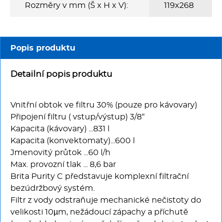
Multifunkce - speciály
Rozměry v mm (Š x H x V):
119x268
Vařiče a výrobníky těstovin
Popis produktu
Nástroje
Detailní popis produktu
Vodní lázně
Vnitřní obtok ve filtru 30% (pouze pro kávovary)
Nerez
Připojení filtru ( vstup/výstup) 3/8“
Kapacita (kávovary) ...831 l
Ostatní
Kapacita (konvektomaty)...600 l
Jmenovitý průtok ...60 l/h
BAZAR
Max. provozní tlak ... 8,6 bar
Brita Purity C představuje komplexní filtrační
bezúdržbový systém.
Filtr z vody odstraňuje mechanické nečistoty do
velikosti 10µm, nežádoucí zápachy a příchutě