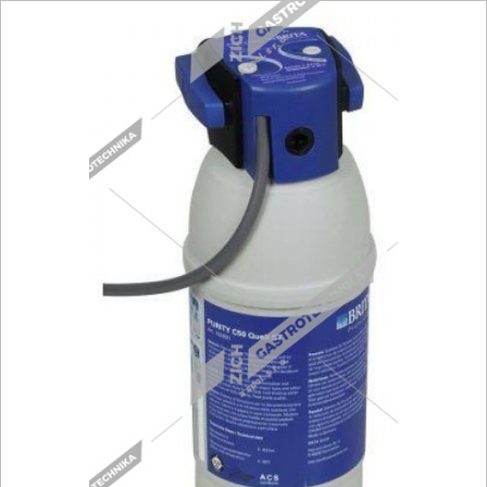
Fritézy
Pánve
Gastronádoby
PIZZA technologie
Grilovací desky - Grily
Prostředky-Změkčovače
Chlazení
Roboty