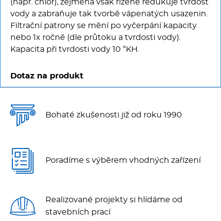
(např. chlor), zejména však řízeně redukuje tvrdost
vody a zabraňuje tak tvorbě vápenatých usazenin.
Filtrační patrony se mění po vyčerpání kapacity
nebo 1x ročně (dle průtoku a tvrdosti vody).
Kapacita při tvrdosti vody 10 °KH.
Dotaz na produkt
Bohaté zkušenosti již od roku 1990
Poradíme s výběrem vhodných zařízení
Realizované projekty si hlídáme od
stavebních prací