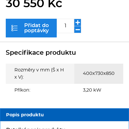
30 550 Kč
Kávovary
Řeznické stroje
Přidat do
poptávky
Konvektomaty/Pece
Sporáky
Specifikace produktu
Kotle
Rozměry v mm (Š x H
400x730x850
x V):
Stolní zařízení
Příkon:
3,20 kW
Myčky
Transport, výdej a regen.
Popis produktu