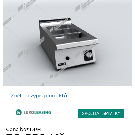
Fritézy
Pánve
Gastronádoby
PIZZA technologie
Grilovací desky - Grily
Prostředky-Změkčovače
Zpět na výpis produktů
Chlazení
Roboty
Cena bez DPH