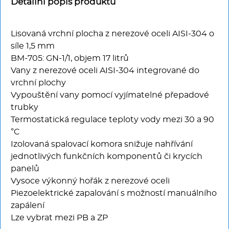
Multifunkce - speciály
Detailní popis produktu
Vařiče a výrobníky těstovin
Lisovaná vrchní plocha z nerezové oceli AISI-304 o
síle 1,5 mm
Nástroje
BM-705: GN-1/1, objem 17 litrů
Vany z nerezové oceli AISI-304 integrované do
vrchní plochy
Vodní lázně
Vypouštění vany pomocí vyjímatelné přepadové
trubky
Nerez
Termostatická regulace teploty vody mezi 30 a 90
°C
Ostatní
Izolovaná spalovací komora snižuje nahřívání
jednotlivých funkčních komponentů či krycích
BAZAR
panelů
Vysoce výkonný hořák z nerezové oceli
Piezoelektrické zapalování s možností manuálního
zapálení
Lze vybrat mezi PB a ZP