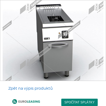
Fritézy
Pánve
Gastronádoby
PIZZA technologie
Grilovací desky - Grily
Prostředky-Změkčovače
Chlazení
Zpět na výpis produktů
Roboty