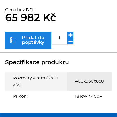
Kávovary
Cena bez DPH
65 982 Kč
Řeznické stroje
Konvektomaty/Pece
Přidat do
poptávky
Sporáky
Kotle
Specifikace produktu
Stolní zařízení
Rozměry v mm (Š x H
400x930x850
x V):
Myčky
Příkon:
18 kW / 400V
Transport, výdej a regen.