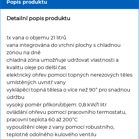
Multifunkce - speciály
Popis produktu
Vařiče a výrobníky těstovin
Detailní popis produktu
Nástroje
1x vana o objemu 21 litrů
vana integrována do vrchní plochy s chladnou
Vodní lázně
zónou na dně
chladná zóna umožňuje udržovat vlastnosti a
Nerez
kvalitu oleje po delší čas
elektrický ohřev pomocí topných nerezových těles
umístěných uvnitř vany
Ostatní
vyklápěcí topná tělesa o více než 90° pro snadnou
údržbu
BAZAR
vysoký poměr příkon/objem: 0,8 kW/1 litr
ovládání ohřevu pomocí pracovního termostatu,
pracovní teplota 60 až 200°C
vypouštění oleje z vany pomocí robustního,
teplotně odolného kulového ventilu