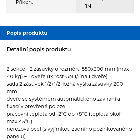
Multifunkce - speciály
Příkon:
1N
Vařiče a výrobníky těstovin
Popis produktu
Nástroje
Detailní popis produktu
Vodní lázně
Nerez
2 sekce - 2 zásuvky o rozměru 550x300 mm (max
40 kg) + 1 dveře (1x rošt GN 1/1 na 1 dveře)
sada 2 zásuvek 1/2+1/2, ložná výška zásuvky 200
Ostatní
mm
dveře se systémem automatického zavírání a
BAZAR
fixací v otevřené poloze
pracovní teplota od -2°C do +8°C (teplota okolí
max 43°C)
nerezová ocel (s vyjímkou zadního pozinkovaného
panelu)