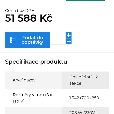
Kávovary
Cena bez DPH
51 588 Kč
Řeznické stroje
Konvektomaty/Pece
Přidat do
poptávky
Sporáky
Kotle
Specifikace produktu
Stolní zařízení
Chladící stůl 2
Krycí název:
sekce
Myčky
Rozměry v mm (Š x
1.342x700x850
Transport, výdej a regen.
H x V):
203 W /230V -