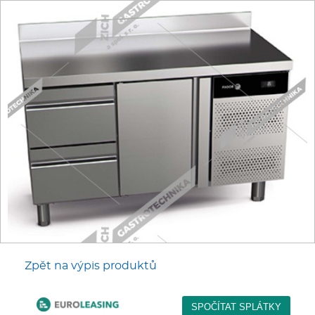
Fritézy
Pánve
Gastronádoby
PIZZA technologie
Grilovací desky - Grily
Prostředky-Změkčovače
Chlazení
Zpět na výpis produktů
Roboty