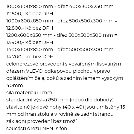
Multifunkce - speciály
1000x600x850 mm - dřez 400x300x250 mm =
12.800,- Kč bez DPH
Vařiče a výrobníky těstovin
1000x600x850 mm - dřez 500x500x300 mm =
12.800,- Kč bez DPH
Nástroje
1200x600x850 mm - dřez 500x500x300 mm =
13.900,- Kč bez DPH
Vodní lázně
1400x600x850 mm - dřez 500x500x300 mm =
14.700,- Kč bez DPH
celonerezové provedení s vevařeným lisovaným
Nerez
dřezem VLEVO, odkapovou plochou vpravo
opláštěním čela, boků a zadním lemem vysokým
Ostatní
40mm
síla materiálu 1 mm
BAZAR
standardní výška 850 mm (nebo dle dohody)
stavitelné jeklové nohy (40 x 40) jsou umístěny 15
mm od hran stolu a v rovině se zadní stranou
základní provedení bez trnoží
součástí dřezu NENÍ sifon