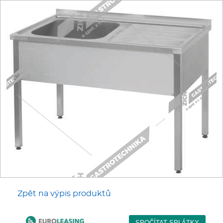
Fritézy
Pánve
Gastronádoby
PIZZA technologie
Grilovací desky - Grily
Prostředky-Změkčovače
Chlazení
Zpět na výpis produktů
Roboty