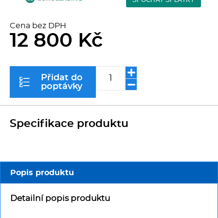
Kávovary
Cena bez DPH
Řeznické stroje
12 800 Kč
Konvektomaty/Pece
Přidat do
poptávky
Sporáky
Kotle
Specifikace produktu
Stolní zařízení
Myčky
Popis produktu
Transport, výdej a regen.
Detailní popis produktu