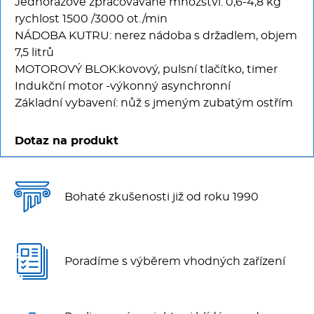
Jednorázové zpracovávané množství: 0,6-4,8 kg
rychlost 1500 /3000 ot./min
NÁDOBA KUTRU: nerez nádoba s držadlem, objem
7,5 litrů
MOTOROVÝ BLOK:kovový, pulsní tlačítko, timer
Indukční motor -výkonný asynchronní
Základní vybavení: nůž s jmeným zubatým ostřím
Dotaz na produkt
Bohaté zkušenosti již od roku 1990
Poradíme s výběrem vhodných zařízení