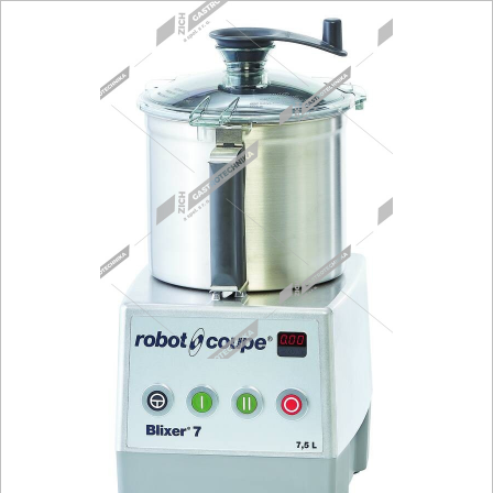
Fritézy
Pánve
Gastronádoby
PIZZA technologie
Grilovací desky - Grily
Prostředky-Změkčovače
Chlazení
Roboty