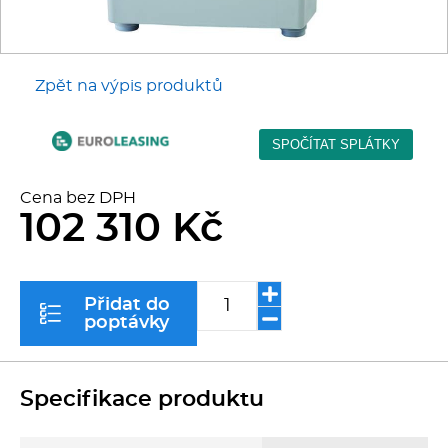
Kávovary
Řeznické stroje
Zpět na výpis produktů
Konvektomaty/Pece
Sporáky
Cena bez DPH
102 310 Kč
Kotle
Stolní zařízení
Přidat do
poptávky
Myčky
Transport, výdej a regen.
Specifikace produktu