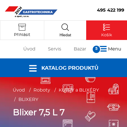
495 422 199
Hledat
Přihlásit
Košík
Úvod
Servis
Bazar
Menu
O nás
KATALOG PRODUKTŮ
Články
Reference
Nabídky a
Úvod
/
Roboty
/
KUTRY a BLIXÉRY
Partneři
katalogy
/
BLIXERY
Kontakt
Vstoupit
Dokumenty ke
Blixer 7,5 L 7
stažení