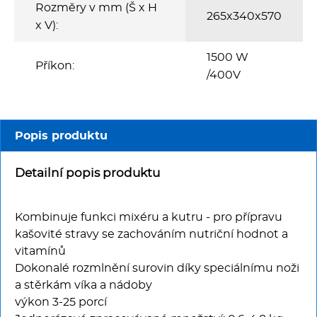
Multifunkce - speciály
Rozměry v mm (Š x H
265x340x570
x V):
Vařiče a výrobníky těstovin
1500 W
Příkon:
/400V
Nástroje
Vodní lázně
Popis produktu
Nerez
Detailní popis produktu
Ostatní
Kombinuje funkci mixéru a kutru - pro přípravu
BAZAR
kašovité stravy se zachováním nutriční hodnot a
vitamínů
Dokonalé rozmlnění surovin díky speciálnímu noži
a stěrkám víka a nádoby
výkon 3-25 porcí