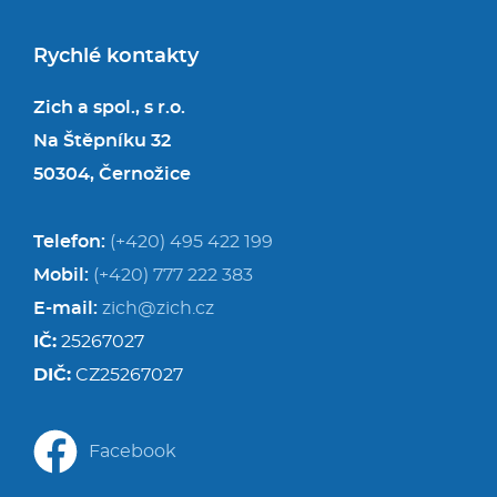
Rychlé kontakty
Zich a spol., s r.o.
Na Štěpníku 32
50304, Černožice
Telefon:
(+420) 495 422 199
Mobil:
(+420) 777 222 383
E-mail:
zich@zich.cz
IČ:
25267027
DIČ:
CZ25267027
Facebook