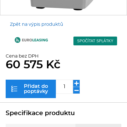
Kávovary
Řeznické stroje
Zpět na výpis produktů
Konvektomaty/Pece
Sporáky
Cena bez DPH
60 575 Kč
Kotle
Stolní zařízení
Přidat do
poptávky
Myčky
Transport, výdej a regen.
Specifikace produktu