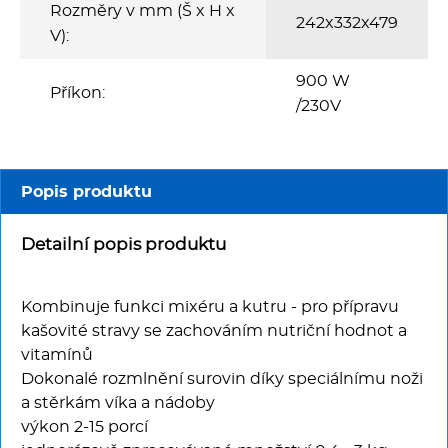
Multifunkce - speciály
Rozměry v mm (Š x H x
242x332x479
V):
Vařiče a výrobníky těstovin
900 W
Příkon:
/230V
Nástroje
Vodní lázně
Popis produktu
Nerez
Detailní popis produktu
Ostatní
Kombinuje funkci mixéru a kutru - pro přípravu
BAZAR
kašovité stravy se zachováním nutriční hodnot a
vitamínů
Dokonalé rozmlnění surovin díky speciálnímu noži
a stěrkám víka a nádoby
výkon 2-15 porcí