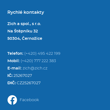
Rychlé kontakty
Zich a spol., s r.o.
Na Štěpníku 32
50304, Černožice
Telefon:
(+420) 495 422 199
Mobil:
(+420) 777 222 383
E-mail:
zich@zich.cz
IČ:
25267027
DIČ:
CZ25267027
Facebook