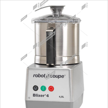
Fritézy
Pánve
Gastronádoby
PIZZA technologie
Grilovací desky - Grily
Prostředky-Změkčovače
Chlazení
Roboty