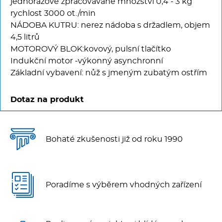
jednorázově zpracovávané množství 0,4 - 3 kg
rychlost 3000 ot./min
NÁDOBA KUTRU: nerez nádoba s držadlem, objem
4,5 litrů
MOTOROVÝ BLOK:kovový, pulsní tlačítko
Indukční motor -výkonný asynchronní
Základní vybavení: nůž s jmeným zubatým ostřím
Dotaz na produkt
Bohaté zkušenosti již od roku 1990
Poradíme s výběrem vhodných zařízení