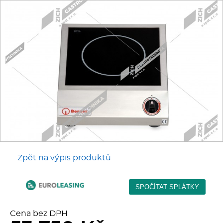
Fritézy
Pánve
Gastronádoby
PIZZA technologie
Grilovací desky - Grily
Prostředky-Změkčovače
Zpět na výpis produktů
Chlazení
Roboty
Cena bez DPH