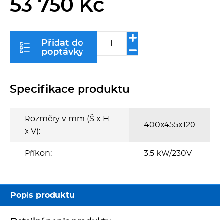
53 750 Kč
Kávovary
Řeznické stroje
Přidat do
poptávky
Konvektomaty/Pece
Sporáky
Specifikace produktu
Kotle
Rozměry v mm (Š x H
400x455x120
x V):
Stolní zařízení
Příkon:
3,5 kW/230V
Myčky
Transport, výdej a regen.
Popis produktu