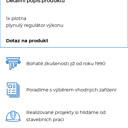
Multifunkce - speciály
Detailní popis produktu
Vařiče a výrobníky těstovin
1x plotna
plynulý regulátor výkonu
Nástroje
Dotaz na produkt
Vodní lázně
Nerez
Bohaté zkušenosti již od roku 1990
Ostatní
Poradíme s výběrem vhodných zařízení
BAZAR
Realizované projekty si hlídáme od
stavebních prací