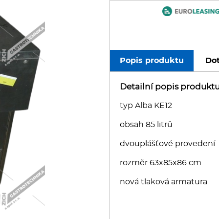
oboty
eznické stroje
poráky
Popis produktu
Dot
olní zařízení
Detailní popis produkt
typ Alba KE12
ransport, výdej a regen.
obsah 85 litrů
ařiče a výrobníky těstovin
dvouplášťové provedení
odní lázně
rozměr 63x85x86 cm
nová tlaková armatura
statní