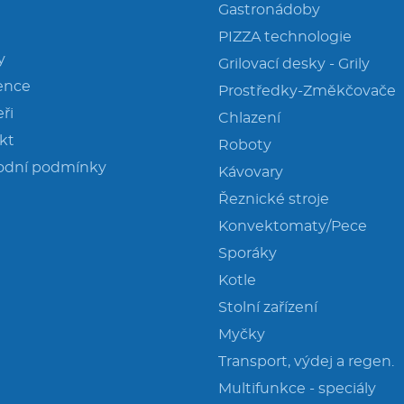
Gastronádoby
PIZZA technologie
y
Grilovací desky - Grily
ence
Prostředky-Změkčovače
ři
Chlazení
kt
Roboty
odní podmínky
Kávovary
Řeznické stroje
Konvektomaty/Pece
Sporáky
Kotle
Stolní zařízení
Myčky
Transport, výdej a regen.
Multifunkce - speciály