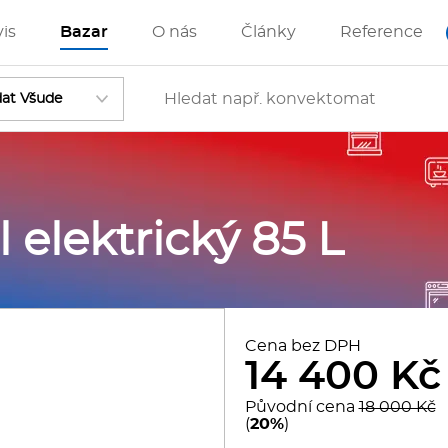
vis
Bazar
O nás
Články
Reference
Vstoupit
l elektrický 85 L
ánve
IZZA technologie
Cena bez DPH
14 400 Kč
rostředky-Změkčovače
Původní cena
18 000 Kč
(
20%
)