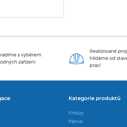
Realizované proj
radíme s výběrem
hlídáme od stav
odných zařízení
prací
gace
Kategorie produktů
Fritézy
Pánve