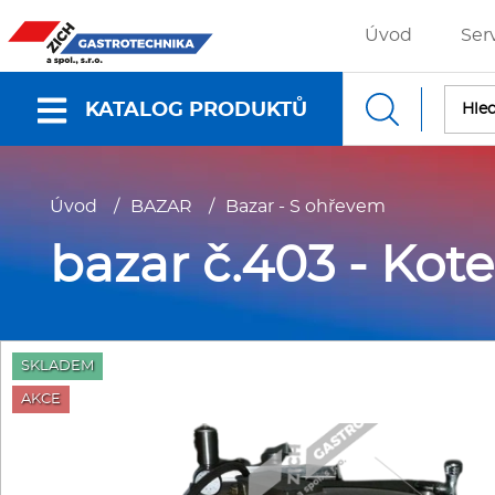
Úvod
Ser
KATALOG PRODUKTŮ
Nabídky a katalogy
Úvod
/
BAZAR
/
Bazar - S ohřevem
Dokumenty ke stažení
bazar č.403 - Kote
Fritézy
P
SKLADEM
Gastronádoby
P
AKCE
Grilovací desky - Grily
P