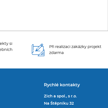
ekty si
Při realizaci zakázky projekt
ebních
zdarma
Rychlé kontakty
Zich a spol., s r.o.
Na Štěpníku 32