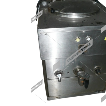
Chlazení
R
Kávovary
Ř
Konvektomaty/Pece
S
Kotle
St
Myčky
T
Multifunkce - speciály
V
Nástroje
V
Nerez
O
BAZAR