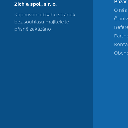
Bazar
Zich a spol., s r. o.
O nás
Kopírování obsahu stránek
Článk
bez souhlasu majitele je
Refer
přísně zakázáno
Partne
Konta
Obch