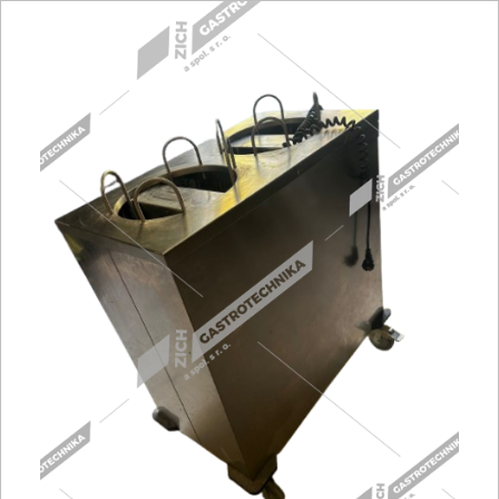
Fritézy
Pánve
Gastronádoby
PIZZA technologie
Grilovací desky - Grily
Prostředky-Změkčovače
Chlazení
Roboty