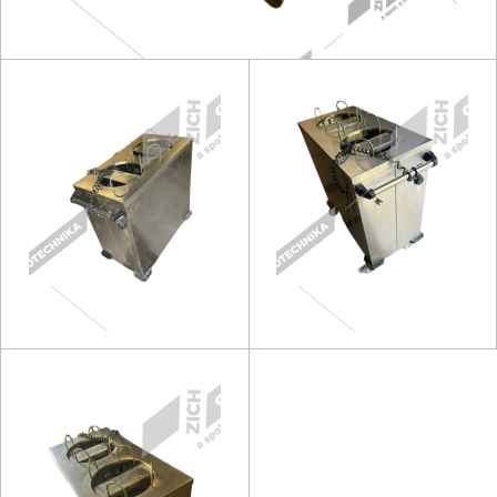
Kávovary
Řeznické stroje
Konvektomaty/Pece
Sporáky
Kotle
Stolní zařízení
Myčky
Transport, výdej a regen.