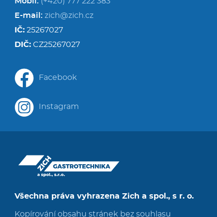
Mobil:
(+420) 777 222 383
E-mail:
zich@zich.cz
IČ:
25267027
DIČ:
CZ25267027
Facebook
Instagram
Všechna práva vyhrazena Zich a spol., s r. o.
Kopírování obsahu stránek bez souhlasu