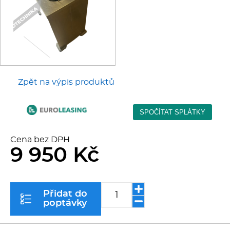
Multifunkce - speciály
Vařiče a výrobníky těstovin
Nástroje
Zpět na výpis produktů
Vodní lázně
Nerez
Ostatní
Cena bez DPH
9 950 Kč
BAZAR
Přidat do
poptávky