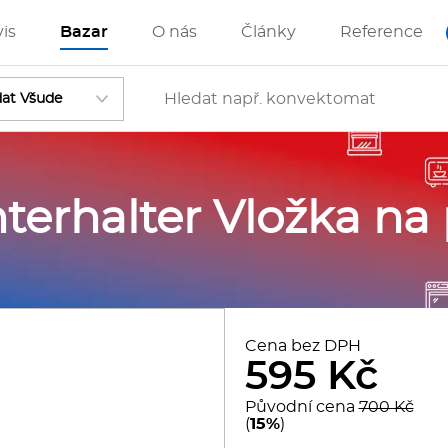
vis
Bazar
O nás
Články
Reference
Vstoupit
terhalter Vložka na 
ánve
IZZA technologie
Cena bez DPH
595 Kč
rostředky-Změkčovače
Původní cena
700 Kč
(
15%
)