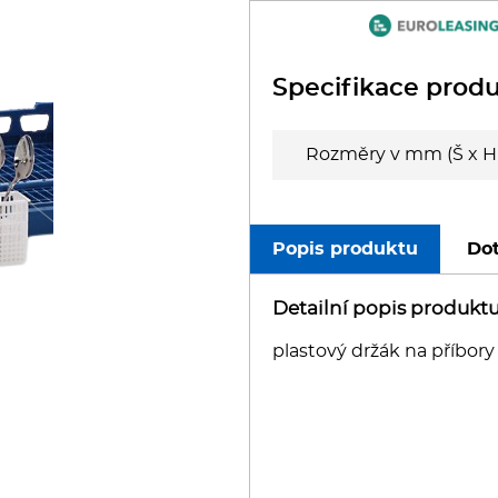
oboty
eznické stroje
Specifikace prod
poráky
Rozměry v mm (Š x H 
olní zařízení
ransport, výdej a regen.
Popis produktu
Dot
ařiče a výrobníky těstovin
Detailní popis produkt
plastový držák na příbory
odní lázně
statní