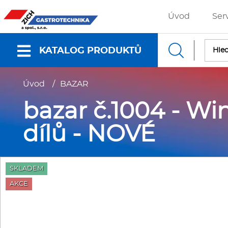
Úvod
Ser
KATALOG PRODUKTŮ
Úvod
/
BAZAR
Nabídky a katalogy
Dokumenty ke stažení
bazar č.1004 - Win
dílů - NOVÉ
Fritézy
P
SKLADEM
Gastronádoby
P
AKCE
Grilovací desky - Grily
P