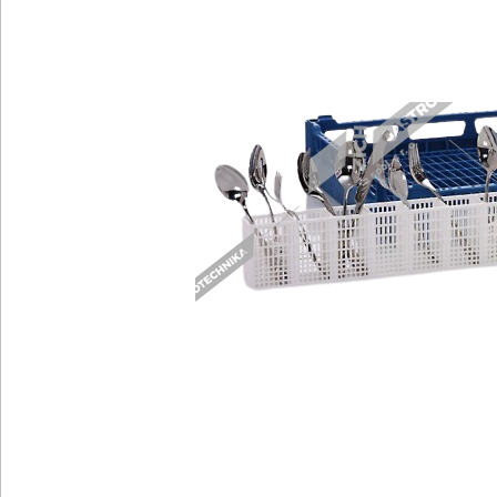
Chlazení
R
Kávovary
Ř
Konvektomaty/Pece
S
Kotle
St
Myčky
T
Multifunkce - speciály
V
Nástroje
V
Nerez
O
BAZAR