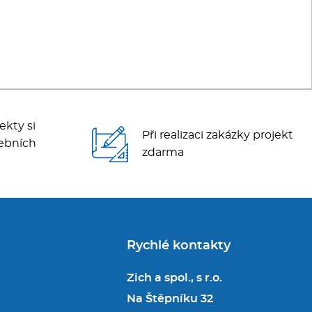
ekty si
Při realizaci zakázky projekt
ebních
zdarma
Rychlé kontakty
Zich a spol., s r.o.
Na Štěpníku 32