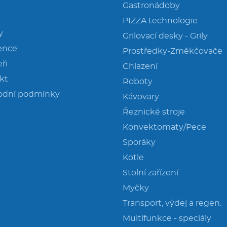
Gastronádoby
PIZZA technologie
y
Grilovací desky - Grily
ence
Prostředky-Změkčovače
ři
Chlazení
kt
Roboty
odní podmínky
Kávovary
Řeznické stroje
Konvektomaty/Pece
Sporáky
Kotle
Stolní zařízení
Myčky
Transport, výdej a regen.
Multifunkce - speciály