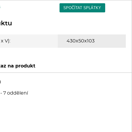
uktu
x V):
430x50x103
az na produkt
u
 - 7 oddělení