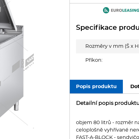
oboty
eznické stroje
Specifikace prod
poráky
Rozměry v mm (Š x H 
olní zařízení
Příkon:
ransport, výdej a regen.
ařiče a výrobníky těstovin
Popis produktu
Dot
odní lázně
Detailní popis produkt
statní
objem 80 litrů - rozměr
celoplošně vyhřívané ner
FAST-A-BLOCK - sendvičov