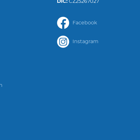
DIČ:
CZ25267027
Facebook
Instagram
in