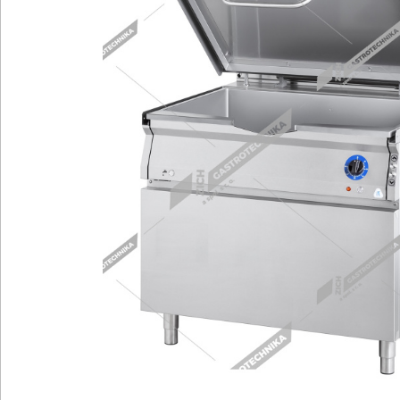
Chlazení
R
Kávovary
Ř
Konvektomaty/Pece
S
Kotle
St
Myčky
T
Multifunkce - speciály
V
Nástroje
V
Nerez
O
BAZAR