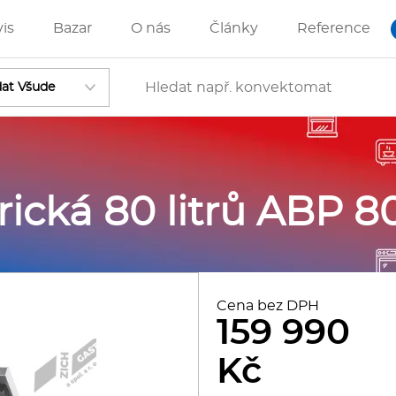
vis
Bazar
O nás
Články
Reference
Vstoupit
ická 80 litrů ABP 8
ánve
IZZA technologie
Cena bez DPH
159 990
rostředky-Změkčovače
Kč