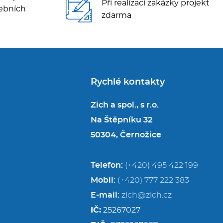
Při realizaci zakázky projekt
ebních
zdarma
Rychlé kontakty
Zich a spol., s r.o.
Na Štěpníku 32
50304, Černožice
Telefon:
(+420) 495 422 199
Mobil:
(+420) 777 222 383
E-mail:
zich@zich.cz
IČ:
25267027