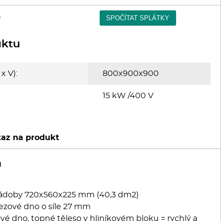
uktu
x V):
800x900x900
15 kW /400 V
az na produkt
u
 nádoby 720x560x225 mm (40,3 dm2)
ezové dno o síle 27 mm
é dno, topné těleso v hliníkovém bloku = rychlý a