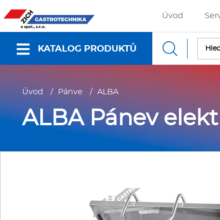
Úvod
Ser
KATALOG PRODUKTŮ
Nabídky a katalogy
Úvod
/
Pánve
/
ALBA
Dokumenty ke stažení
ALBA Pánev elektr
Fritézy
P
Gastronádoby
P
Grilovací desky - Grily
P