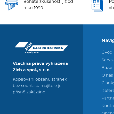
Bohaté zkušenosti již od
Po
roku 1990
vh
Navi
Úvod
Servis
Všechna práva vyhrazena
Bazar
Zich a spol., s r. o.
O nás
Kopírování obsahu stránek
Článk
bez souhlasu majitele je
Refer
přísně zakázáno
Partne
Konta
Obch