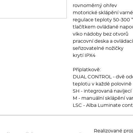
rovnoměrný ohřev
motorické sklápění varn
regulace teploty 50-300 
tlačítkem ovládané napo
víko nádoby bez otvorů
pracovní deska a ovládací 
seřizovatelné nožičky
krytí IPX4
Příplatkově:
DUAL CONTROL - dvě oddě
teplotu v každé polovině
SH - integrovaná navíjec
M - manuální sklápění v
LSC - Alba Luminate cont
Realizované proj