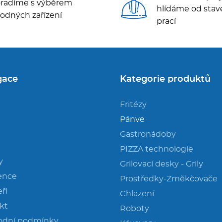
radíme s výběrem
hlídáme od stav
odných zařízení
prací
gace
Kategorie produktů
Fritézy
Pánve
Gastronádoby
PIZZA technologie
y
Grilovací desky - Grily
ence
Prostředky-Změkčovače
ři
Chlazení
kt
Roboty
odní podmínky