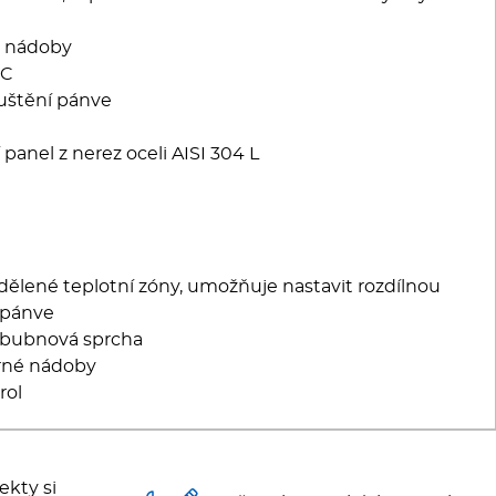
é nádoby
°C
uštění pánve
panel z nerez oceli AISI 304 L
lené teplotní zóny, umožňuje nastavit rozdílnou
 pánve
í bubnová sprcha
arné nádoby
rol
ekty si