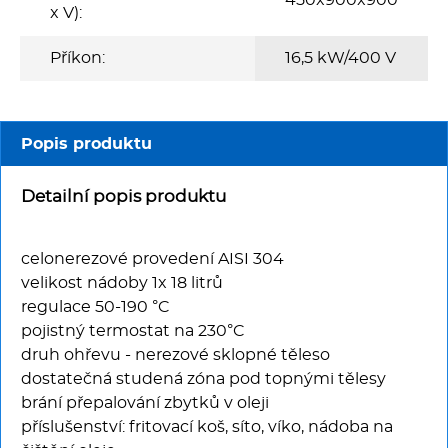
Multifunkce - speciály
450x900x900
x V):
Vařiče a výrobníky těstovin
Příkon:
16,5 kW/400 V
Nástroje
Popis produktu
Vodní lázně
Detailní popis produktu
Nerez
celonerezové provedení AISI 304
Ostatní
velikost nádoby 1x 18 litrů
regulace 50-190 °C
BAZAR
pojistný termostat na 230°C
druh ohřevu - nerezové sklopné těleso
dostatečná studená zóna pod topnými tělesy
brání přepalování zbytků v oleji
příslušenství: fritovací koš, síto, víko, nádoba na