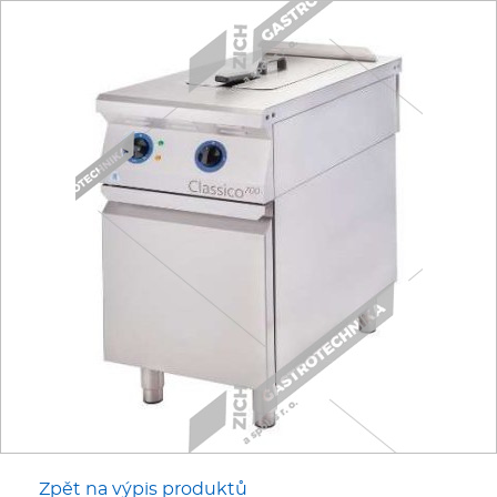
Fritézy
Pánve
Gastronádoby
PIZZA technologie
Grilovací desky - Grily
Prostředky-Změkčovače
Chlazení
Roboty
Zpět na výpis produktů