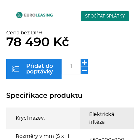
Kávovary
Řeznické stroje
Cena bez DPH
78 490 Kč
Konvektomaty/Pece
Sporáky
Přidat do
poptávky
Kotle
Stolní zařízení
Specifikace produktu
Myčky
Elektrická
Krycí název:
fritéza
Transport, výdej a regen.
Rozměry v mm (Š x H