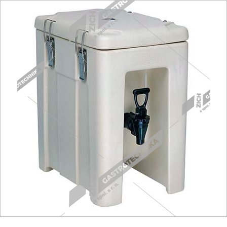
Fritézy
Pánve
Gastronádoby
PIZZA technologie
Grilovací desky - Grily
Prostředky-Změkčovače
Chlazení
Roboty