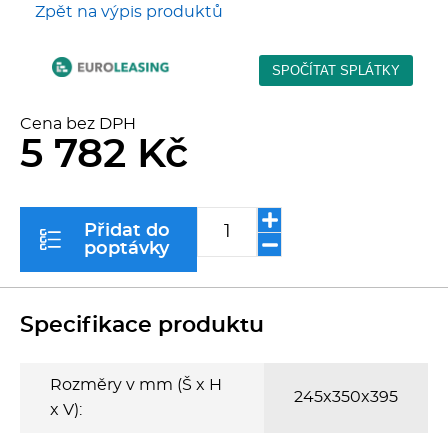
Zpět na výpis produktů
Kávovary
Řeznické stroje
Cena bez DPH
Konvektomaty/Pece
5 782 Kč
Sporáky
Přidat do
Kotle
poptávky
Stolní zařízení
Specifikace produktu
Myčky
Rozměry v mm (Š x H
Transport, výdej a regen.
245x350x395
x V):