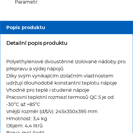
Multifunkce - speciály
Parametr:
Vařiče a výrobníky těstovin
Popis produktu
Nástroje
Detailní popis produktu
Vodní lázně
Polyethylenové dvoustěnné izolované nádoby pro
Nerez
přepravu a výdej nápojů
Díky svým vynikajícím izolačním vlastnostem
Ostatní
udržují dlouhodobě konstantní teplotu nápoje
Vhodné pro teplé i studené nápoje
BAZAR
Pracovní teplotní rozmezí termosů QC 5 je od
-30°C až +85°C
Vnější rozměr (d/š/v): 245x350x395 mm
Hmotnost: 3,4 kg
Objem: 4,4 litrů