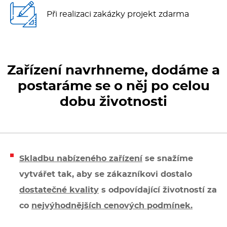
Kávovary
Při realizaci zakázky projekt zdarma
Řeznické stroje
Konvektomaty/Pece
Zařízení navrhneme, dodáme a
postaráme se o něj po celou
Sporáky
dobu životnosti
Kotle
Stolní zařízení
Skladbu nabízeného zařízení
se snažíme
Myčky
vytvářet tak, aby se zákazníkovi dostalo
dostatečné kvality
s odpovídající životností za
Transport, výdej a regen.
co
nejvýhodnějších cenových podmínek.