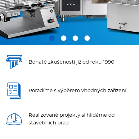
Fritézy
Pánve
Gastronádoby
PIZZA technologie
Bohaté zkušenosti již od roku 1990
Grilovací desky - Grily
Poradíme s výběrem vhodných zařízení
Prostředky-Změkčovače
Chlazení
Realizované projekty si hlídáme od
stavebních prací
Roboty