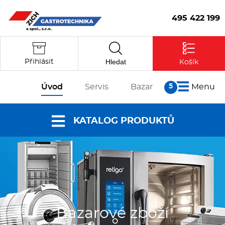
495 422 199
Hledat
Přihlásit
Košík
Úvod
Servis
Bazar
Menu
O nás
KATALOG PRODUKTŮ
Články
Reference
Nabídky a
Partneři
katalogy
Kontakt
Vstoupit
Dokumenty ke
stažení
Bazarové zboží