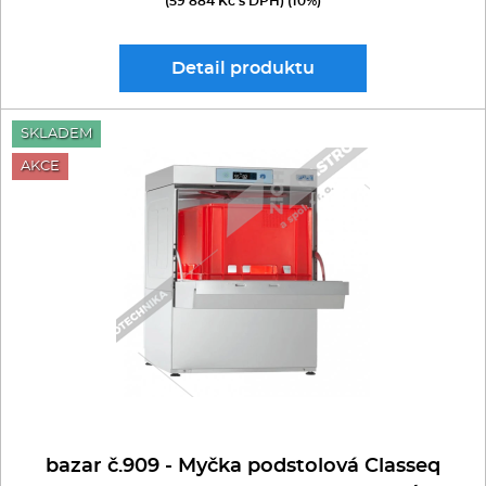
(59 884 Kč s DPH) (10%)
Detail
produktu
SKLADEM
AKCE
bazar č.909 - Myčka podstolová Classeq