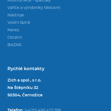
Multifunkce - speciály
Vařiče a výrobníky těstovin
Nástroje
Vodní lázně
Nerez
Ostatní
BAZAR
Rychlé kontakty
Zich a spol., s r.o.
Na Štěpníku 32
50304, Černožice
Telefon:
(+420) 495 422 199