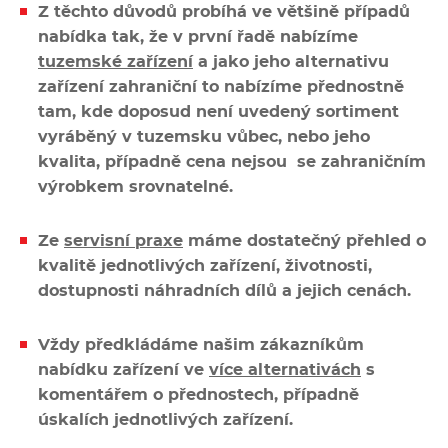
Multifunkce - speciály
Z těchto důvodů probíhá ve většině případů
nabídka tak, že v první řadě nabízíme
Vařiče a výrobníky těstovin
tuzemské zařízení
a jako jeho alternativu
zařízení zahraniční to nabízíme přednostně
Nástroje
tam, kde doposud není uvedený sortiment
vyráběný v tuzemsku vůbec, nebo jeho
kvalita, případně cena nejsou se zahraničním
Vodní lázně
výrobkem srovnatelné.
Nerez
Ze
servisní praxe
máme dostatečný přehled o
kvalitě jednotlivých zařízení, životnosti,
Ostatní
dostupnosti náhradních dílů a jejich cenách.
BAZAR
Vždy předkládáme našim zákazníkům
nabídku zařízení ve
více alternativách
s
komentářem o přednostech, případně
úskalích jednotlivých zařízení.